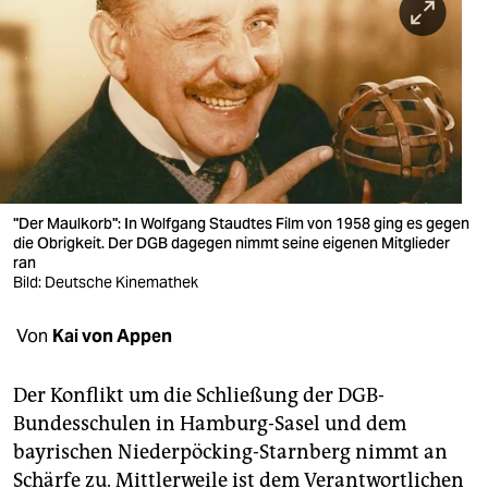
berlin
nord
wahrheit
verlag
verlag
"Der Maulkorb": In Wolfgang Staudtes Film von 1958 ging es gegen
veranstaltungen
die Obrigkeit. Der DGB dagegen nimmt seine eigenen Mitglieder
ran
shop
Bild: Deutsche Kinemathek
fragen & hilfe
Von
Kai von Appen
unterstützen
Der Konflikt um die Schließung der DGB-
abo
Bundesschulen in Hamburg-Sasel und dem
genossenschaft
bayrischen Niederpöcking-Starnberg nimmt an
Schärfe zu. Mittlerweile ist dem Verantwortlichen