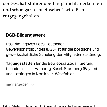
der Geschäftsführer überhaupt nicht anerkennen
und schon gar nicht einsehen", wird Eich
entgegengehalten.
DGB-Bildungswerk
Das Bildungswerk des Deutschen
Gewerkschaftsbundes (DGB) ist für die politische und
gewerkschaftliche Schulung der Mitglieder zuständig.
Tagungsstätten
für die Betriebsratsqualifizierung
befinden sich in Hamburg-Sasel, Starnberg (Bayern)
und Hattingen in Nordrhein-Westfahlen.
mehr anzeigen
Geschlossen
werden sollen die Tagungsstätten
Sasel und Starnberg. Die Betriebsratsqualifizierung
soll in Hattingen konzentriert oder im Norden in
anderen Einrichtungen durchgeführt werden.
Die Diskussion im Internet um die bundesweit