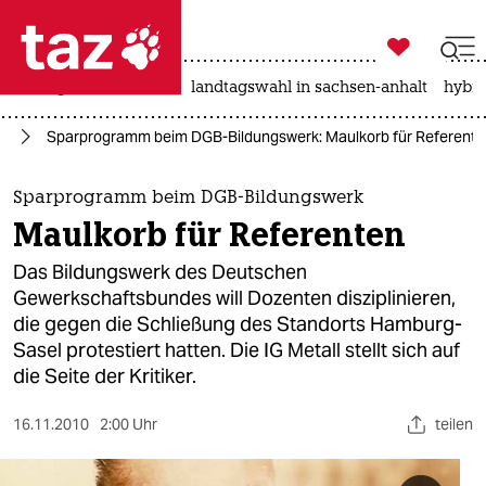

taz zahl ich
niedrigwasser
rente
landtagswahl in sachsen-anhalt
hybri

taz zahl ich
rd
Sparprogramm beim DGB-Bildungswerk: Maulkorb für Referent
taz zahl ich
themen
Sparprogramm beim DGB-Bildungswerk
Maulkorb für Referenten
politik
Das Bildungswerk des Deutschen
öko
Gewerkschaftsbundes will Dozenten disziplinieren,
die gegen die Schließung des Standorts Hamburg-
gesellschaft
Sasel protestiert hatten. Die IG Metall stellt sich auf
die Seite der Kritiker.
kultur
16.11.2010
2:00 Uhr
teilen
sport