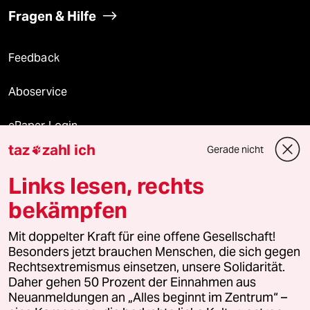
Fragen & Hilfe
Feedback
Aboservice
ePaper Login
taz
zahl ich
Gerade nicht

Downloads für Abonnierende
Links lesen, rechts
bekämpfen
© 2026 taz Verlags und Vertriebs GmbH
Alle Rechte vorbehalten. Bei rechtlichen Fragen oder für Genehmigungen
Mit doppelter Kraft für eine offene Gesellschaft!
wenden Sie sich bitte an
lizenzen@taz.de
Besonders jetzt brauchen Menschen, die sich gegen
Rechtsextremismus einsetzen, unsere Solidarität.
Daher gehen 50 Prozent der Einnahmen aus
Feedback
Redaktionsstatut
Kommune-Richtlinien
KI-
Neuanmeldungen an „Alles beginnt im Zentrum“ –