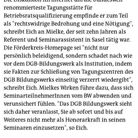
renommierteste Tagungsstätte für
Grund für den Kahlschlag
sind Sparkonzepte des
Betriebsratsqualifizierung empfinde er zum Teil
DGB. Die Zuwendungen an das Bildungswerk sollen
um mindestens eine Million Euro gekürzt werden.
als "rechtswidrige Bedrohung und eine Nötigung",
schreibt Eich an Mielke, der seit zehn Jahren als
Referent und Seminarassistent in Sasel tätig war.
Die Förderkreis-Homepage sei "nicht nur
persönlich beleidigend, sondern schadet nach wie
vor dem DGB-Bildungswerk als Institution, indem
sie Fakten zur Schließung von Tagungszentren des
DGB Bildungswerks einseitig verzerrt wiedergibt",
schreibt Eich. Mielkes Wirken führe dazu, dass sich
SeminarteilnehmerInnen vom BW abwenden und
verunsichert fühlen. "Das DGB Bildungswerk sieht
sich daher veranlasst, Sie ab sofort und bis auf
Weiteres nicht mehr als Honorarkraft in seinen
Seminaren einzusetzen", so Eich.