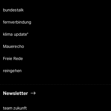
bundestalk
fernverbindung
klima update°
Mauerecho
Freie Rede
reingehen
Newsletter
team zukunft