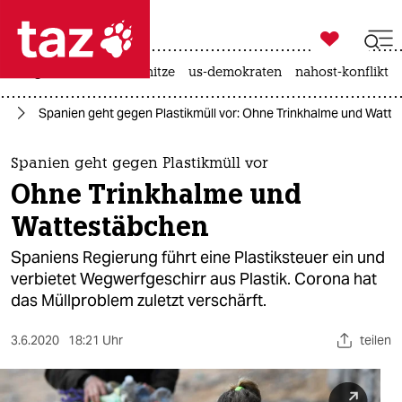

taz zahl ich
krieg in der ukraine
hitze
us-demokraten
nahost-konflikt

taz zahl ich
ie
Spanien geht gegen Plastikmüll vor: Ohne Trinkhalme und Watt
taz zahl ich
themen
Spanien geht gegen Plastikmüll vor
Ohne Trinkhalme und
politik
Wattestäbchen
öko
Spaniens Regierung führt eine Plastiksteuer ein und
verbietet Wegwerfgeschirr aus Plastik. Corona hat
gesellschaft
das Müllproblem zuletzt verschärft.
kultur
3.6.2020
18:21 Uhr
teilen
sport