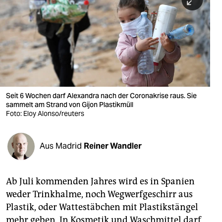
berlin
nord
wahrheit
verlag
verlag
Seit 6 Wochen darf Alexandra nach der Coronakrise raus. Sie
sammelt am Strand von Gijon Plastikmüll
veranstaltungen
Foto: Eloy Alonso/reuters
shop
fragen & hilfe
Aus Madrid
Reiner Wandler
unterstützen
Ab Juli kommenden Jahres wird es in Spanien
abo
weder Trinkhalme, noch Wegwerfgeschirr aus
genossenschaft
Plastik, oder Wattestäbchen mit Plastikstängel
mehr geben. In Kosmetik und Waschmittel darf