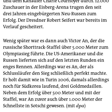
und dem Kanadier Charle Cournoyer durch. 12.000
epaper login
Zuschauer in der Eisberg-Arena trugen den seit
drei Jahren eingebürgerten Neu-Russen zum
Erfolg. Der Dresdner Robert Seifert war bereits im
Vorlauf gescheitert.
Wenig später war es dann auch Victor An, der die
russische Shorttrack-Staffel über 5.000 Meter zum
Olympiasieg führte. Die US-Amerikaner und die
Russen lieferten sich auf den letzten Runden ein
enges Rennen. Allerdings war es An, der als
Schlussläufer den Sieg schließlich perfekt machte.
Er holt damit wie in Turin 2006, damals allerdings
noch für Südkorea laufend, drei Goldmedaillen.
Neben dem Erfolg über 500 Meter und mit der
Staffel, war An zuvor auch über 1.000 Meter der
Schnellste in Sotschi gewesen. (mit
dpa
)