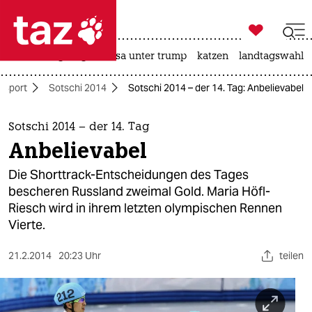

taz zahl ich
hitze
bergsteigen
usa unter trump
katzen
landtagswahl i

taz zahl ich
- Sport
Sotschi 2014
Sotschi 2014 – der 14. Tag: Anbelievabel
taz zahl ich
themen
Sotschi 2014 – der 14. Tag
Anbelievabel
politik
Die Shorttrack-Entscheidungen des Tages
öko
bescheren Russland zweimal Gold. Maria Höfl-
Riesch wird in ihrem letzten olympischen Rennen
gesellschaft
Vierte.
kultur
21.2.2014
20:23 Uhr
teilen
sport