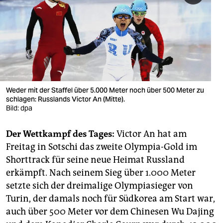
berlin
nord
wahrheit
verlag
verlag
Weder mit der Staffel über 5.000 Meter noch über 500 Meter zu
schlagen: Russlands Victor An (Mitte).
veranstaltungen
Bild: dpa
shop
Der Wettkampf des Tages:
Victor An hat am
fragen & hilfe
Freitag in Sotschi das zweite Olympia-Gold im
Shorttrack für seine neue Heimat Russland
unterstützen
erkämpft. Nach seinem Sieg über 1.000 Meter
setzte sich der dreimalige Olympiasieger von
abo
Turin, der damals noch für Südkorea am Start war,
genossenschaft
auch über 500 Meter vor dem Chinesen Wu Dajing