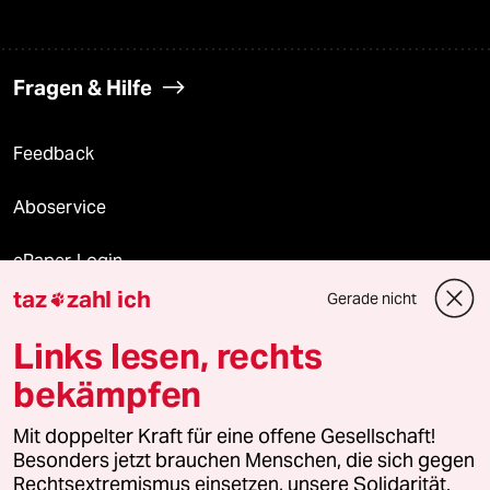
Fragen & Hilfe
Feedback
Aboservice
ePaper Login
taz
zahl ich
Gerade nicht

Downloads für Abonnierende
Links lesen, rechts
bekämpfen
© 2026 taz Verlags und Vertriebs GmbH
Alle Rechte vorbehalten. Bei rechtlichen Fragen oder für Genehmigungen
Mit doppelter Kraft für eine offene Gesellschaft!
wenden Sie sich bitte an
lizenzen@taz.de
Besonders jetzt brauchen Menschen, die sich gegen
Rechtsextremismus einsetzen, unsere Solidarität.