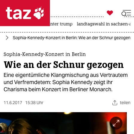

taz zahl ich
nahost-konflikt
usa unter trump
landtagswahl in sachsen-an

taz zahl ich
ik
Sophia-Kennedy-Konzert in Berlin: Wie an der Schnur gezogen
taz zahl ich
themen
Sophia-Kennedy-Konzert in Berlin
Wie an der Schnur gezogen
politik
Eine eigentümliche Klangmischung aus Vertrautem
öko
und Verfremdetem: Sophia Kennedy zeigt ihr
Charisma beim Konzert im Berliner Monarch.
gesellschaft
11.6.2017
15:38 Uhr
teilen
kultur
sport