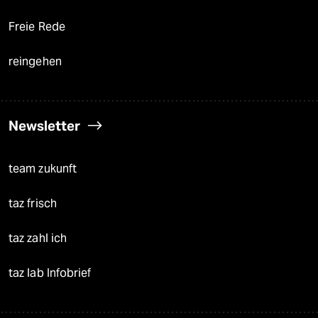
Freie Rede
reingehen
Newsletter
team zukunft
taz frisch
taz zahl ich
taz lab Infobrief