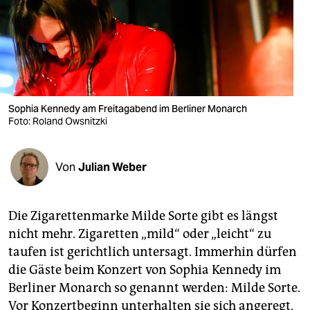
berlin
nord
wahrheit
verlag
Sophia Kennedy am Freitagabend im Berliner Monarch
verlag
Foto: Roland Owsnitzki
veranstaltungen
Von
Julian Weber
shop
fragen & hilfe
Die Zigarettenmarke Milde Sorte gibt es längst
unterstützen
nicht mehr. Zigaretten „mild“ oder „leicht“ zu
taufen ist gerichtlich untersagt. Immerhin dürfen
abo
die Gäste beim Konzert von Sophia Kennedy im
genossenschaft
Berliner Monarch so genannt werden: Milde Sorte.
Vor Konzertbeginn unterhalten sie sich angeregt,