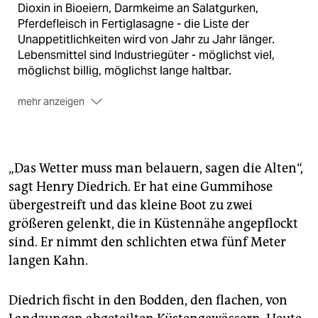
Dioxin in Bioeiern, Darmkeime an Salatgurken,
Pferdefleisch in Fertiglasagne - die Liste der
Unappetitlichkeiten wird von Jahr zu Jahr länger.
Lebensmittel sind Industriegüter - möglichst viel,
möglichst billig, möglichst lange haltbar.
mehr anzeigen
Ist der Niedergang des Lebensmittelhandwerks
besiegelt? Oder kann es dazu beitragen, ein neues
Bewusstsein fürs Essen und Trinken zu wecken? Kann
„Das Wetter muss man belauern, sagen die Alten“,
es dem Kunden das zurückgeben, was die Industrie
sagt Henry Diedrich. Er hat eine Gummihose
verspielt hat: Vertrauen, Tradition, Regionalität? Acht
übergestreift und das kleine Boot zu zwei
Erkundungen in Deutschland.
größeren gelenkt, die in Küstennähe angepflockt
Nächster Teil: die Dom-Mühle in Munderkingen an der
sind. Er nimmt den schlichten etwa fünf Meter
Donau..
(taz)
langen Kahn.
Diedrich fischt in den Bodden, den flachen, von