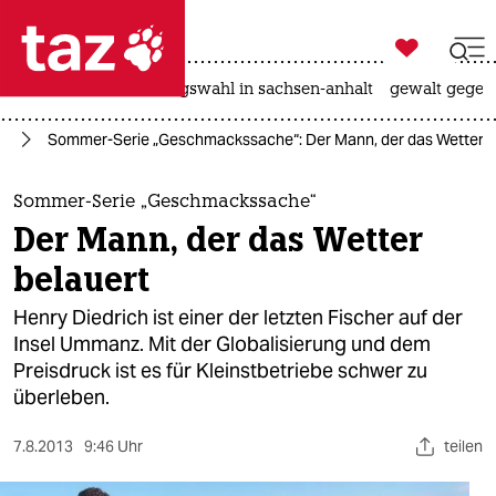

taz zahl ich
hitze
surfen
landtagswahl in sachsen-anhalt
gewalt gegen

taz zahl ich
ag
Sommer-Serie „Geschmackssache“: Der Mann, der das Wetter b
taz zahl ich
themen
Sommer-Serie „Geschmackssache“
Der Mann, der das Wetter
politik
belauert
öko
Henry Diedrich ist einer der letzten Fischer auf der
Insel Ummanz. Mit der Globalisierung und dem
gesellschaft
Preisdruck ist es für Kleinstbetriebe schwer zu
überleben.
kultur
sport
7.8.2013
9:46 Uhr
teilen