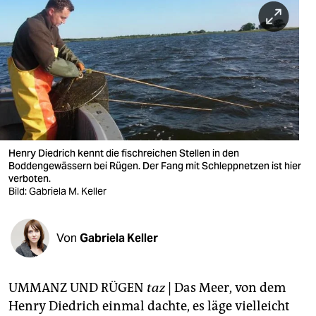
berlin
nord
wahrheit
verlag
verlag
veranstaltungen
Henry Diedrich kennt die fischreichen Stellen in den
Boddengewässern bei Rügen. Der Fang mit Schleppnetzen ist hier
shop
verboten.
Bild: Gabriela M. Keller
fragen & hilfe
unterstützen
Von
Gabriela Keller
abo
UMMANZ UND RÜGEN
taz
| Das Meer, von dem
genossenschaft
Henry Diedrich einmal dachte, es läge vielleicht