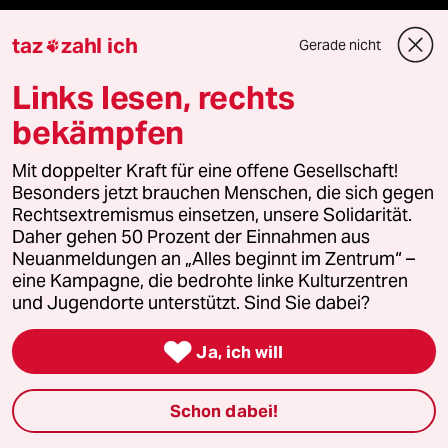
panterpreis 2026
taz
zahl ich
Gerade nicht

Links lesen, rechts
Podcast
bekämpfen
Mit doppelter Kraft für eine offene Gesellschaft!
bundestalk
Besonders jetzt brauchen Menschen, die sich gegen
Rechtsextremismus einsetzen, unsere Solidarität.
fernverbindung
Daher gehen 50 Prozent der Einnahmen aus
Neuanmeldungen an „Alles beginnt im Zentrum“ –
klima update°
eine Kampagne, die bedrohte linke Kulturzentren
und Jugendorte unterstützt. Sind Sie dabei?
Mauerecho

Ja, ich will
Freie Rede
Schon dabei!
reingehen