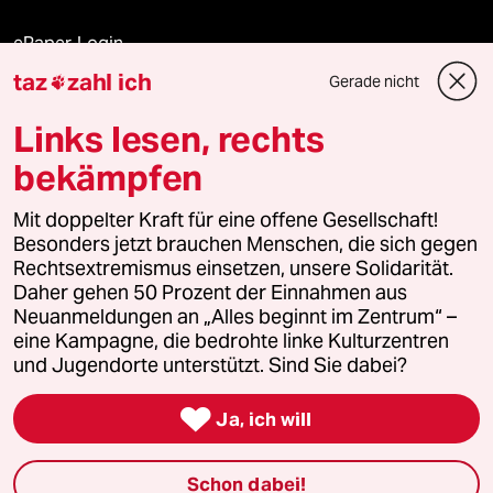
ePaper Login
taz
zahl ich
Gerade nicht

Downloads für Abonnierende
Links lesen, rechts
bekämpfen
© 2026 taz Verlags und Vertriebs GmbH
Mit doppelter Kraft für eine offene Gesellschaft!
Alle Rechte vorbehalten. Bei rechtlichen Fragen oder für Genehmigungen
wenden Sie sich bitte an
lizenzen@taz.de
Besonders jetzt brauchen Menschen, die sich gegen
Rechtsextremismus einsetzen, unsere Solidarität.
Daher gehen 50 Prozent der Einnahmen aus
Feedback
Redaktionsstatut
Kommune-Richtlinien
KI-
Neuanmeldungen an „Alles beginnt im Zentrum“ –
eine Kampagne, die bedrohte linke Kulturzentren
Leitlinie
Informant
Datenschutz
Impressum
AGB
und Jugendorte unterstützt. Sind Sie dabei?
Seitenwende
Einwilligungen widerrufen (Ads)

Ja, ich will
Schon dabei!