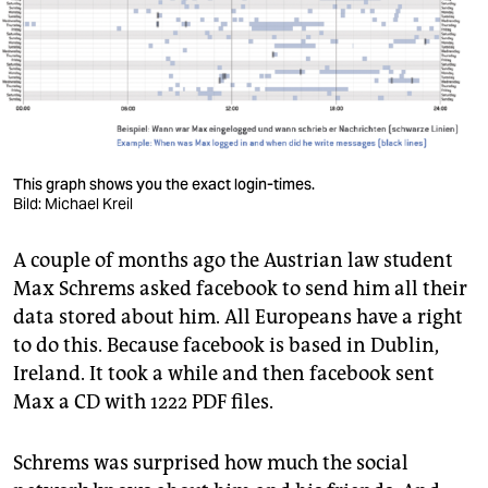
berlin
nord
wahrheit
verlag
This graph shows you the exact login-times.
verlag
Bild: Michael Kreil
veranstaltungen
A couple of months ago the Austrian law student
shop
Max Schrems asked facebook to send him all their
data stored about him. All Europeans have a right
fragen & hilfe
to do this. Because facebook is based in Dublin,
unterstützen
Ireland. It took a while and then facebook sent
Max a CD with 1222 PDF files.
abo
genossenschaft
Schrems was surprised how much the social