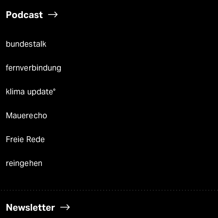
Podcast
bundestalk
fernverbindung
klima update°
Mauerecho
Freie Rede
reingehen
Newsletter