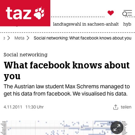

taz zahl ich
niedrigwasser
rente
landtagswahl in sachsen-anhalt
hybri

taz zahl ich
mie
Meta
Social networking: What facebook knows about you
taz zahl ich
themen
Social networking
What facebook knows about
politik
you
öko
The Austrian law student Max Schrems managed to
get his data from facebook. We visualised his data.
gesellschaft
4.11.2011
11:30 Uhr
teilen
kultur
sport