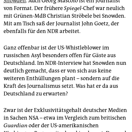
Snowden
. Auch Georg Mascolo ist ein Journalist
epaper login
von Format. Der frühere
Spiegel
-Chef war neulich
mit Grünen-MdB Christian Ströbele bei Snowden.
Mit am Tisch saß der Journalist John Goetz, der
ebenfalls für den NDR arbeitet.
Ganz offenbar ist der US-Whistleblower im
russischen Asyl besonders offen für Gäste aus
Deutschland. Im NDR-Interview hat Snowden nun
deutlich gemacht, dass er von sich aus keine
weiteren Enthüllungen plant – sondern auf die
Kraft des Journalismus setzt. Was hat er da aus
Deutschland zu erwarten?
Zwar ist der Exklusivitätsgehalt deutscher Medien
in Sachen NSA – etwa im Vergleich zum britischen
Guardian
oder der US-amerikanischen