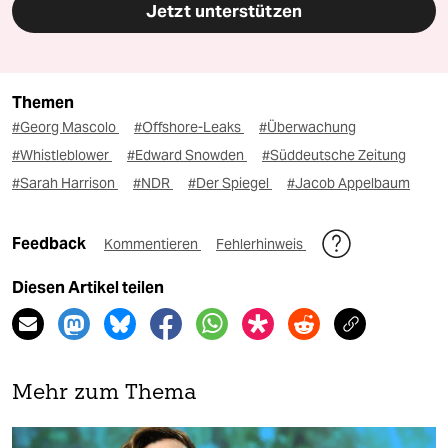
Jetzt unterstützen
Themen
#Georg Mascolo
#Offshore-Leaks
#Überwachung
#Whistleblower
#Edward Snowden
#Süddeutsche Zeitung
#Sarah Harrison
#NDR
#Der Spiegel
#Jacob Appelbaum
Feedback
Kommentieren
Fehlerhinweis
Diesen Artikel teilen
Mehr zum Thema