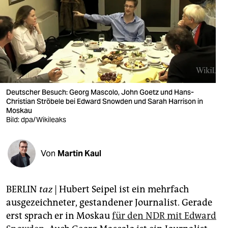
berlin
nord
wahrheit
verlag
verlag
Deutscher Besuch: Georg Mascolo, John Goetz und Hans-
Christian Ströbele bei Edward Snowden und Sarah Harrison in
veranstaltungen
Moskau
Bild: dpa/Wikileaks
shop
fragen & hilfe
Von
Martin Kaul
unterstützen
BERLIN
taz
| Hubert Seipel ist ein mehrfach
abo
ausgezeichneter, gestandener Journalist. Gerade
genossenschaft
erst sprach er in Moskau
für den NDR mit Edward