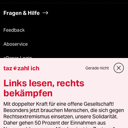
Fragen & Hilfe
Feedback
Aboservice
ePaper Login
taz
zahl ich
Gerade nicht

Downloads für Abonnierende
Links lesen, rechts
bekämpfen
© 2026 taz Verlags und Vertriebs GmbH
Mit doppelter Kraft für eine offene Gesellschaft!
Alle Rechte vorbehalten. Bei rechtlichen Fragen oder für Genehmigungen
wenden Sie sich bitte an
lizenzen@taz.de
Besonders jetzt brauchen Menschen, die sich gegen
Rechtsextremismus einsetzen, unsere Solidarität.
Daher gehen 50 Prozent der Einnahmen aus
Feedback
Redaktionsstatut
Kommune-Richtlinien
KI-