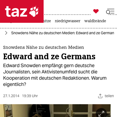

taz zahl ich
krieg in der ukraine
hitze
niedrigwasser
waldbrände

taz zahl ich
ng
Snowdens Nähe zu deutschen Medien: Edward and ze Germans
taz zahl ich
themen
Snowdens Nähe zu deutschen Medien
Edward and ze Germans
politik
Edward Snowden empfängt gern deutsche
öko
Journalisten, sein Aktivistenumfeld sucht die
Kooperation mit deutschen Redaktionen. Warum
gesellschaft
eigentlich?
kultur
27.1.2014
19:39 Uhr
teilen
sport