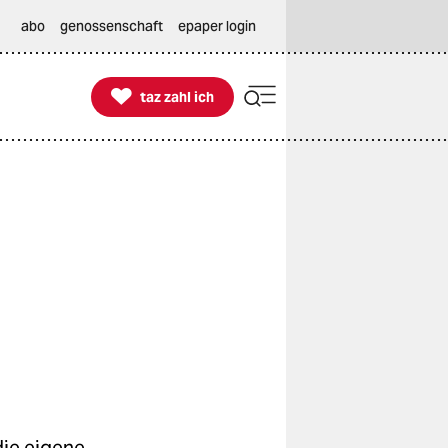
abo
genossenschaft
epaper login

taz zahl ich
taz zahl ich