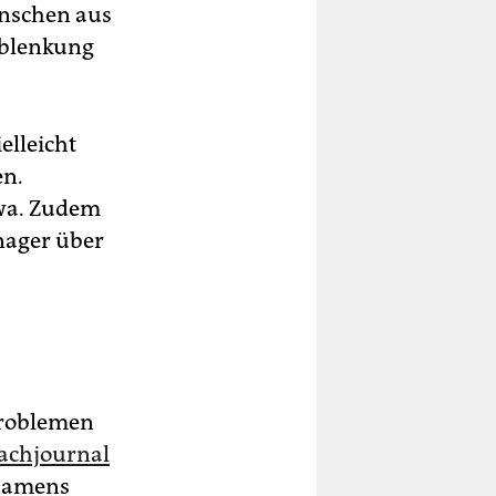
enschen aus
 Ablenkung
elleicht
en.
wa. Zudem
nager über
problemen
achjournal
 namens