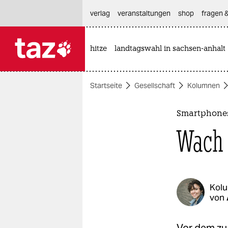
hautnavigation anspringen
hauptinhalt anspringen
footer anspringen
verlag
veranstaltungen
shop
fragen &
hitze
landtagswahl in sachsen-anhalt

taz zahl ich
taz zahl ich
Startseite
Gesellschaft
Kolumnen
themen
politik
Smartphones
Wach 
öko
gesellschaft
kultur
Kol
von
sport