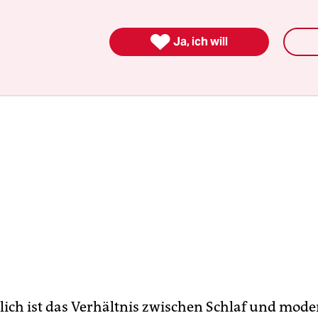
icht herausfiltert. So weit, so bekannt.

Ja, ich will
lich ist das Verhältnis zwischen Schlaf und mod