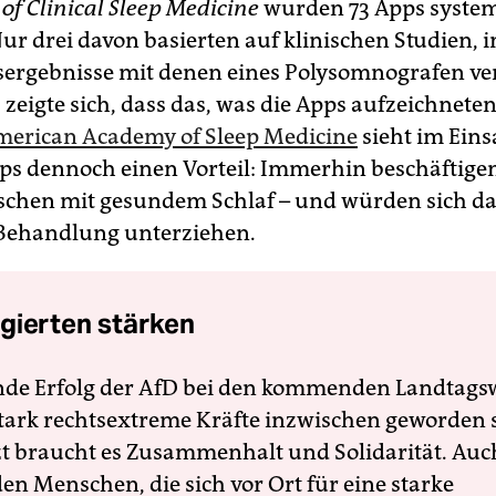
 of Clinical Sleep Medicine
wurden 73 Apps system
Nur drei davon basierten auf klinischen Studien, 
ergebnisse mit denen eines Polysomnografen ve
zeigte sich, dass das, was die Apps aufzeichnete
erican Academy of Sleep Medicine
sieht im Eins
ps dennoch einen Vorteil: Immerhin beschäftige
chen mit gesundem Schlaf – und würden sich d
 Behandlung unterziehen.
gierten stärken
nde Erfolg der AfD bei den kommenden Landtags
 stark rechtsextreme Kräfte inzwischen geworden 
zt braucht es Zusammenhalt und Solidarität. Auc
en Menschen, die sich vor Ort für eine starke