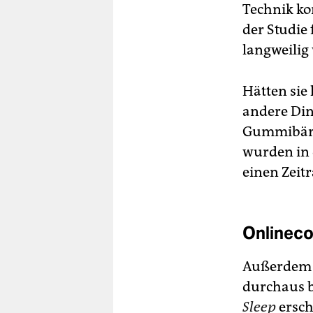
Technik ko
der Studie
langweilig
Hätten sie
andere Din
Gummibärc
wurden in 
einen Zeit
Onlineco
Außerdem 
durchaus b
Sleep
ersch