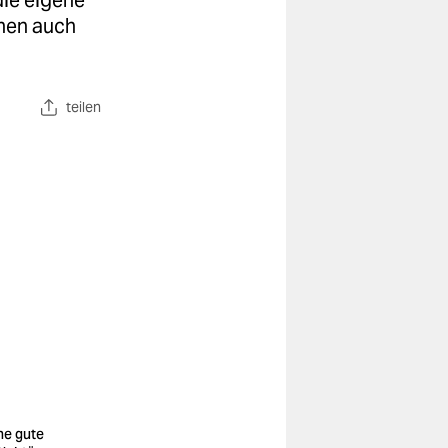
die eigene
nnen auch
teilen
ne gute