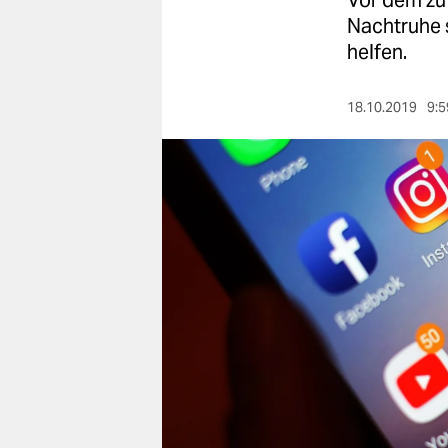
Vor dem zu 
berlin
Nachtruhe 
nord
helfen.
wahrheit
18.10.2019
9:5
verlag
verlag
veranstaltungen
shop
fragen & hilfe
unterstützen
abo
genossenschaft