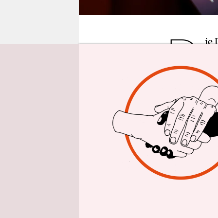
epaper login
D
ie
Me
Li
Schlafprob
einig. Vor
Computer a
Körper näm
Schlafhorm
Kürzlich v
Experimen
einschlafe
entweder ga