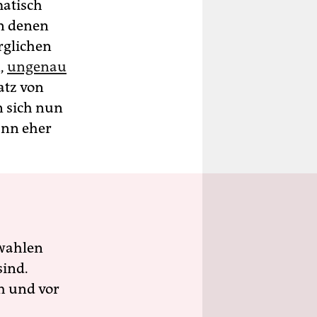
atisch
in denen
rglichen
n,
ungenau
atz von
n sich nun
ann eher
wahlen
sind.
h und vor