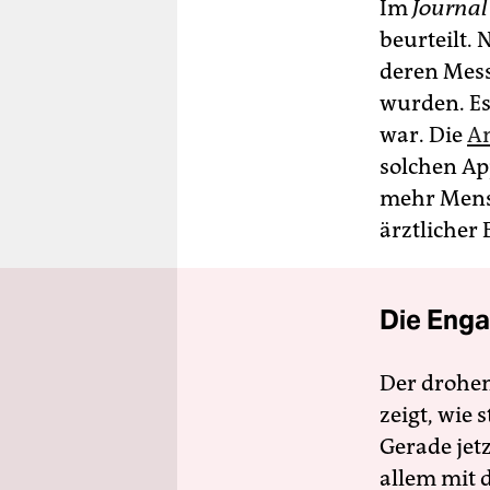
Im
Journal
beurteilt. 
deren Mess
wurden. Es 
war. Die
Am
solchen Ap
mehr Mens
ärztlicher
Die Enga
Der drohe
zeigt, wie
Gerade jet
allem mit d