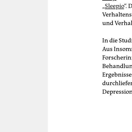
„
Sleepio
“. 
Verhaltens
und Verha
In die Stud
Aus Insomn
Forscherin
Behandlung
Ergebnisse
durchliefen
Depression