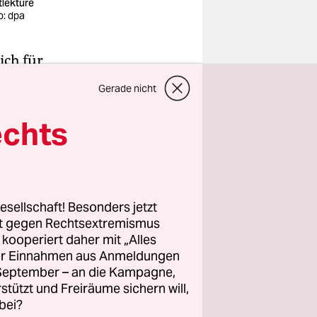
tlektüre
o: dpa
ich für
t. Und für
Gerade nicht
rd
d -forscher
echts
es und
t dem
es
esellschaft! Besonders jetzt
rt gegen Rechtsextremismus
z kooperiert daher mit „Alles
ller Einnahmen aus Anmeldungen
 früher
. September – an die Kampagne,
nd Computer
rstützt und Freiräume sichern will,
bei?
ie das