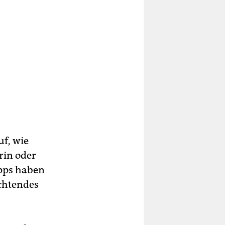
uf, wie
rin oder
Apps haben
chtendes