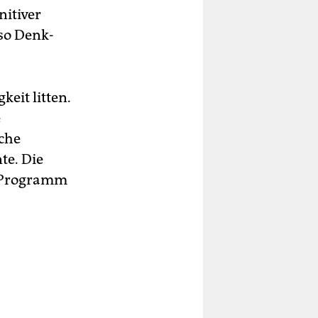
i­tiver
lso Denk-
.
keit litten.
e
iche
te. Die
s Programm