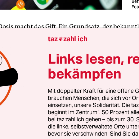
Bet
Fot
 Dosis macht das Gift. Ein Grundsatz, der bekanntl
dikamente, Gummibärchen und Castingshows gil
taz
zahl ich

cht. Wer sich abends mit zu viel davon umgibt, wi
leme haben, da sind sich Schlafforscherinnen un
Links lesen, r
 allem das bläuliche Licht, das unsere Smartphon
bekämpfen
usstrahlen, hält uns vom Schlafen ab. Es gaukel
lich vor, es sei Tag, indem es die Ausschüttung d
ons Melatonin verzögert.
Mit doppelter Kraft für eine offene G
brauchen Menschen, die sich vor O
einsetzen, unsere Solidarität. Die ta
eröffentlichte
Ergebnisse eines niederländischen
beginnt im Zentrum“. 50 Prozent a
ts
zeigten etwa, dass Menschen im Teenager­alter
bei taz zahl ich gehen – bis zum 30
n, wenn sie abends ihre Smartphones, Tablets u
die linke, selbstverwaltete Orte unte
bevor sie verschwinden. Sind Sie da
r nicht benutzen oder dabei eine Brille tragen, d