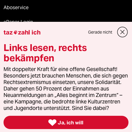
Aboservice
ePaper Login
taz
zahl ich
Gerade nicht

Downloads für Abonnierende
Links lesen, rechts
bekämpfen
© 2026 taz Verlags und Vertriebs GmbH
Mit doppelter Kraft für eine offene Gesellschaft!
Alle Rechte vorbehalten. Bei rechtlichen Fragen oder für Genehmigungen
wenden Sie sich bitte an
lizenzen@taz.de
Besonders jetzt brauchen Menschen, die sich gegen
Rechtsextremismus einsetzen, unsere Solidarität.
Daher gehen 50 Prozent der Einnahmen aus
Feedback
Redaktionsstatut
Kommune-Richtlinien
KI-
Neuanmeldungen an „Alles beginnt im Zentrum“ –
eine Kampagne, die bedrohte linke Kulturzentren
Leitlinie
Informant
Datenschutz
Impressum
AGB
und Jugendorte unterstützt. Sind Sie dabei?
Seitenwende
Einwilligungen widerrufen (Ads)

Ja, ich will