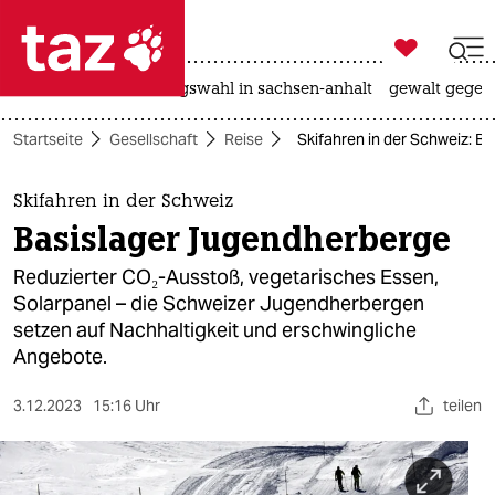

taz zahl ich
hitze
surfen
landtagswahl in sachsen-anhalt
gewalt gegen

taz zahl ich
Startseite
Gesellschaft
Reise
Skifahren in der Schweiz: B
taz zahl ich
themen
Skifahren in der Schweiz
Basislager Jugendherberge
politik
Reduzierter CO₂-Ausstoß, vegetarisches Essen,
öko
Solarpanel – die Schweizer Jugendherbergen
setzen auf Nachhaltigkeit und erschwingliche
gesellschaft
Angebote.
kultur
3.12.2023
15:16 Uhr
teilen
sport