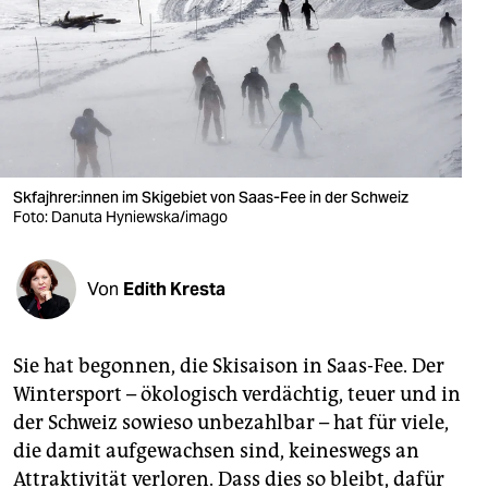
berlin
nord
wahrheit
verlag
verlag
Sk­fa­jhre­r:in­nen im Skigebiet von Saas-Fee in der Schweiz
Foto: Danuta Hyniewska/imago
veranstaltungen
shop
Von
Edith Kresta
fragen & hilfe
unterstützen
Sie hat begonnen, die Skisaison in Saas-Fee. Der
Wintersport – ökologisch verdächtig, teuer und in
abo
der Schweiz sowieso unbezahlbar – hat für viele,
genossenschaft
die damit aufgewachsen sind, keineswegs an
Attraktivität verloren. Dass dies so bleibt, dafür