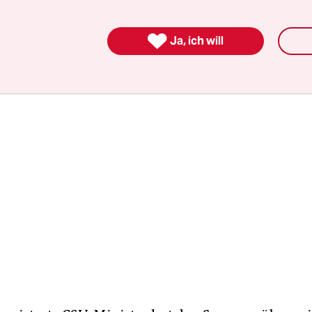
ie Politik massiv eingeklinkt hat: Die Verhandlun
noch Staatskanzleichef Siegfried Schneider.

Ja, ich will