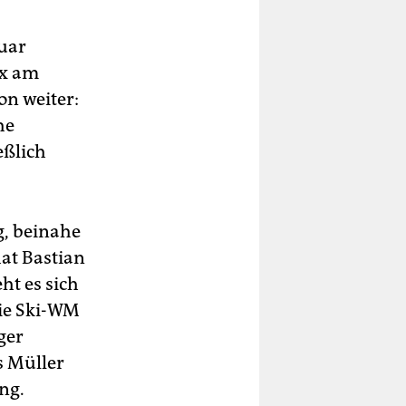
ruar
ix am
on weiter:
he
eßlich
g, beinahe
at Bastian
ht es sich
die Ski-WM
ger
s Müller
ng.