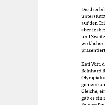
Die drei b
unterstütz
auf den Tr
aber insbes
und Zweite
wirklicher
präsentier
Kati Witt,
Reinhard R
Olympiatu
gemeinsam
Gleiche, e
gab es ein 
Fotografen