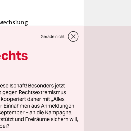
bwechslung
ntag steigt
Gerade nicht
e, selbst
atoren
echts
gantischen
zeugen.
ür die
esellschaft! Besonders jetzt
rt gegen Rechtsextremismus
ngen. Der
z kooperiert daher mit „Alles
ller Einnahmen aus Anmeldungen
ndenziell
. September – an die Kampagne,
lematik im
rstützt und Freiräume sichern will,
e dafür,
bei?