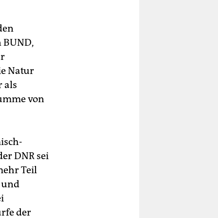
den
n BUND,
ür
ie Natur
 als
 Summe von
isch-
der DNR sei
ehr Teil
t und
i
rfe der