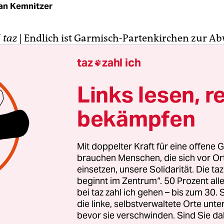
an Kemnitzer
N
taz
| Endlich ist Garmisch-Partenkirchen zur A
 Reihe, für Positiv-Schlagzeilen zu sorgen: Am Mo
taz
zahl ich

t die Eröffnung der Ski-WM. Die ARD überträgt liv
Angela Merkel hat sich angekündigt. Die Organis
Links lesen, r
dienchef Gerd Rubenbauer wollen mit einer "gi
bekämpfen
nsschau zwischen Moderne und Brauchtum" über
 heißt im Fall der Ski-WM vor allem, Stimmung f
Olympiabewerbung zu machen.
Mit doppelter Kraft für eine offene G
brauchen Menschen, die sich vor O
 das in Garmisch-Partenkirchen so gar nicht gelu
einsetzen, unsere Solidarität. Die ta
beginnt im Zentrum“. 50 Prozent a
remst nicht nur die Bewerbung, sondern wirkt te
bei taz zahl ich gehen – bis zum 30
en wie ein Rückwärtsgang. Die Grundstücksprob
die linke, selbstverwaltete Orte unte
gerte zeitweise die gesamte Bewerbung und sorgt
bevor sie verschwinden. Sind Sie da