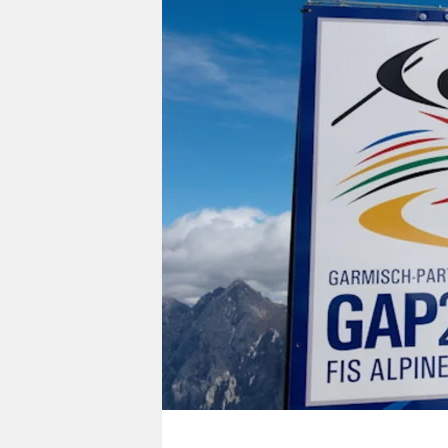
berlin
nord
wahrheit
verlag
verlag
veranstaltungen
shop
fragen & hilfe
unterstützen
abo
genossenschaft