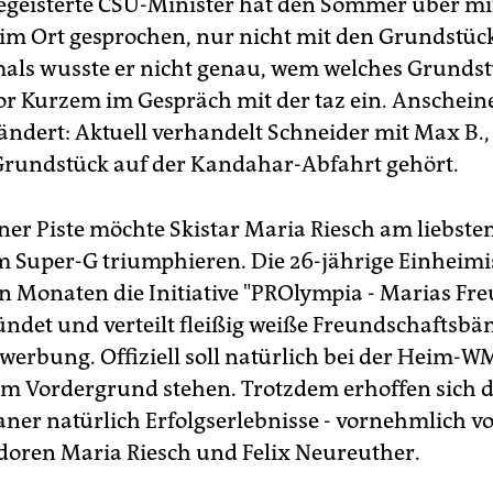
egeisterte CSU-Minister hat den Sommer über mit
m Ort gesprochen, nur nicht mit den Grundstüc
mals wusste er nicht genau, wem welches Grundst
or Kurzem im Gespräch mit der taz ein. Anschein
eändert: Aktuell verhandelt Schneider mit Max B.
Grundstück auf der Kandahar-Abfahrt gehört.
ner Piste möchte Skistar Maria Riesch am liebste
m Super-G triumphieren. Die 26-jährige Einheimi
n Monaten die Initiative "PROlympia - Marias Fr
ündet und verteilt fleißig weiße Freundschaftsbän
erbung. Offiziell soll natürlich bei der Heim-W
im Vordergrund stehen. Trotzdem erhoffen sich d
ner natürlich Erfolgserlebnisse - vornehmlich v
oren Maria Riesch und Felix Neureuther.