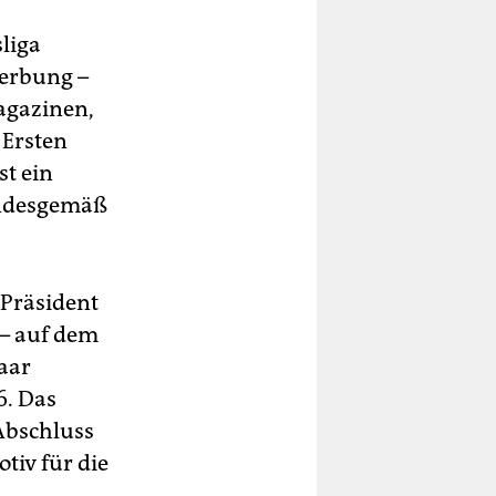
liga
werbung –
Magazinen,
 Ersten
st ein
andesgemäß
-Präsident
 – auf dem
aar
. Das
Abschluss
tiv für die