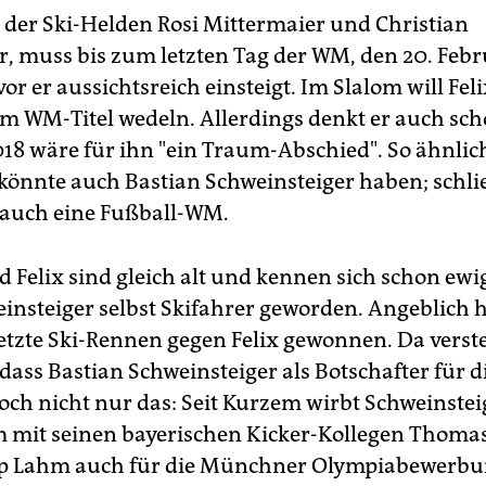
n der Ski-Helden Rosi Mittermaier und Christian
, muss bis zum letzten Tag der WM, den 20. Feb
or er aussichtsreich einsteigt. Im Slalom will Fel
um WM-Titel wedeln. Allerdings denkt er auch sch
18 wäre für ihn "ein Traum-Abschied". So ähnlic
önnte auch Bastian Schweinsteiger haben; schli
8 auch eine Fußball-WM.
d Felix sind gleich alt und kennen sich schon ewi
insteiger selbst Skifahrer geworden. Angeblich h
letzte Ski-Rennen gegen Felix gewonnen. Da verste
 dass Bastian Schweinsteiger als Botschafter für 
Doch nicht nur das: Seit Kurzem wirbt Schweinstei
mit seinen bayerischen Kicker-Kollegen Thoma
pp Lahm auch für die Münchner Olympiabewerbu