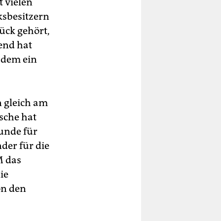
 vielen
ksbesitzern
ück gehört,
end hat
, dem ein
n gleich am
sche hat
eunde für
der für die
M das
ie
on den