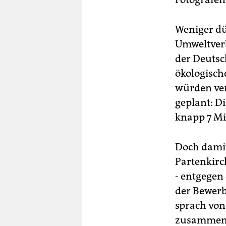
Weniger dü
Umweltver
der Deutsc
ökologisch
würden ver
geplant: Di
knapp 7 Mi
Doch damit
Partenkirc
- entgegen
der Bewerb
sprach von
zusammen m