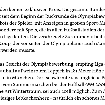
ilden keinen exklusiven Kreis. Die gesamte Bundes
t seit dem Beginn der Rückrunde die Olympiabe
ikots der Spieler, mit Anzeigen in großen Sport-
ondere mit Spots, die in allen Fußballstadien der
n Liga laufen. Die verabredete Zusammenarbeit i
 Coup, der vonseiten der Olympiaplaner auch st
t werden musste.
 das Gesicht der Olympiabewerbung, empfing Liga
auball auf weinrotem Teppich in 181 Meter Höhe
rm in München. Dort schwärmte das ungleiche P
 vom Sommermärchen bei der Fußball-WM 2006
ine Art Wintertraum, sei auch 2018 möglich. Zum 
riesiges Lebkuchenherz – natürlich ein schönes Mo
.