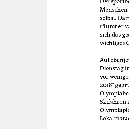
Der sportb
Menschen i
selbst. Da
räumt er v
sich das g
wichtiges 
Auf ebenje
Dienstag i
vor wenige
2018" gegr
Olympiabew
Skifahren 
Olympiapla
Lokalmatad