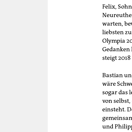
Felix, Soh
Neureuther
warten, bev
liebsten z
Olympia 20
Gedanken k
steigt 201
Bastian un
wäre Schwe
sogar das 
von selbst,
einsteht. 
gemeinsam 
und Phili