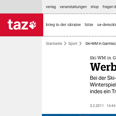
hautnavigation anspringen
hauptinhalt anspringen
footer anspringen
verlag
veranstaltungen
shop
fragen &
krieg in der ukraine
hitze
us-demokr

taz zahl ich
taz zahl ich
Startseite
Sport
Ski-WM in Garmisc
themen
politik
Ski-WM in G
Werb
öko
Bei der Sk
gesellschaft
Winterspie
indes ein T
kultur
sport
3.2.2011
14:44