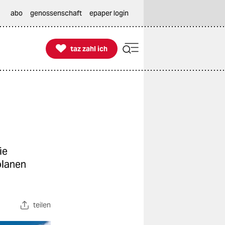
abo
genossenschaft
epaper login

taz zahl ich
taz zahl ich
ie
planen
teilen