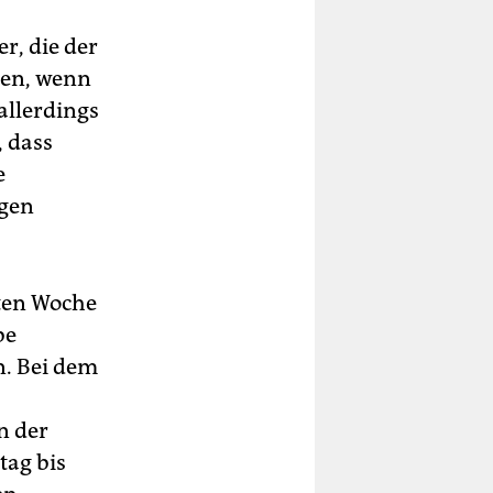
er, die der
llen, wenn
allerdings
, dass
e
agen
zten Woche
be
n. Bei dem
n der
tag bis