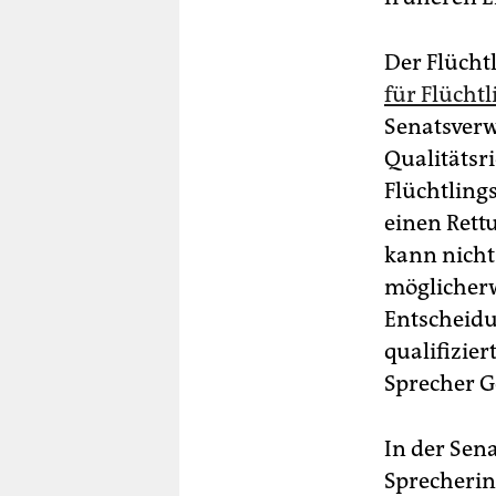
Der Flüchtl
für Flücht
Senatsverw
Qualitätsri
Flüchtling
einen Rett
kann nicht 
möglicherw
Entscheidu
qualifizier
Sprecher G
In der Sena
Sprecherin 