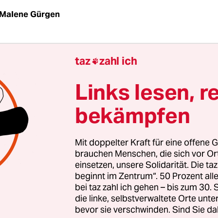
Malene Gürgen
Wochen ist Frau H. depressiv, den Anblick von Kin
taz
zahl ich

ertragen. Denn Frau H. und ihr Mann haben ihr e
eit zwei Monaten lebt das geflüchtete Paar in Berl
Links lesen, r
meeinrichtung. In der Nacht auf den 23. Juni b
bekämpfen
nten Monat schwanger, starke Schmerzen und B
ittet daraufhin zwei Mitarbeiter des Sicherheitsd
nkenwagen zu rufen.
Mit doppelter Kraft für eine offene G
brauchen Menschen, die sich vor O
einsetzen, unsere Solidarität. Die ta
icherheitsdienst weigert sich: Sonntagfrüh um vi
beginnt im Zentrum“. 50 Prozent a
 Krankenwagen. Nicht einmal ein Taxi wollten d
bei taz zahl ich gehen – bis zum 30
ständigen. Ein eigenes Handy hat das junge Ehep
die linke, selbstverwaltete Orte unte
n sie den Weg in das drei Kilometer entfernte K
bevor sie verschwinden. Sind Sie da