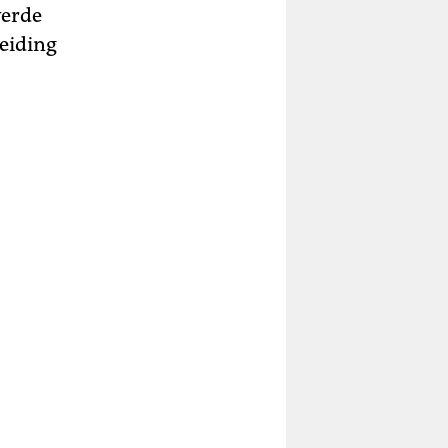
werde
neiding