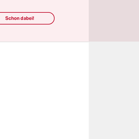
haus
 zuvor habe
Schon dabei!