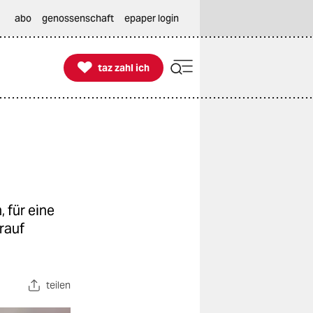
abo
genossenschaft
epaper login

taz zahl ich
taz zahl ich
 für eine
rauf
teilen