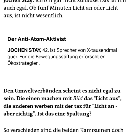
Jochen Stay:
Ich bin gar nicht zuhause. Das ist mir
epaper login
auch egal. Ob fünf Minuten Licht an oder Licht
aus, ist nicht wesentlich.
Der Anti-Atom-Aktivist
JOCHEN STAY,
42, ist Sprecher von X-tausendmal
quer. Für die Bewegungsstiftung erforscht er
Ökostrategien.
Den Umweltverbänden scheint es nicht egal zu
sein. Die einen machen mit
Bild
das "Licht aus",
die anderen werben mit der taz für "Licht an -
aber richtig". Ist das eine Spaltung?
So verschieden sind die beiden Kampagnen doch