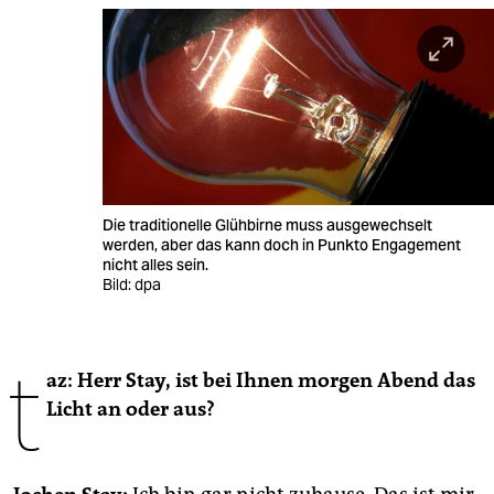
berlin
nord
wahrheit
verlag
verlag
Die traditionelle Glühbirne muss ausgewechselt
veranstaltungen
werden, aber das kann doch in Punkto Engagement
nicht alles sein.
shop
Bild: dpa
fragen & hilfe
t
unterstützen
az: Herr Stay, ist bei Ihnen morgen Abend das
Licht an oder aus?
abo
genossenschaft