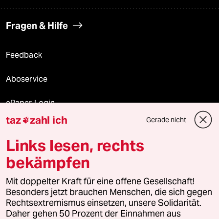
Fragen & Hilfe
Feedback
Aboservice
ePaper Login
taz
zahl ich
Gerade nicht

Downloads für Abonnierende
Links lesen, rechts
bekämpfen
© 2026 taz Verlags und Vertriebs GmbH
Alle Rechte vorbehalten. Bei rechtlichen Fragen oder für Genehmigungen
Mit doppelter Kraft für eine offene Gesellschaft!
wenden Sie sich bitte an
lizenzen@taz.de
Besonders jetzt brauchen Menschen, die sich gegen
Rechtsextremismus einsetzen, unsere Solidarität.
Daher gehen 50 Prozent der Einnahmen aus
Feedback
Redaktionsstatut
Kommune-Richtlinien
KI-