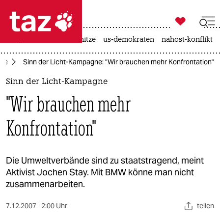

taz zahl ich
krieg in der ukraine
hitze
us-demokraten
nahost-konflikt

taz zahl ich
tte
Sinn der Licht-Kampagne: "Wir brauchen mehr Konfrontation"
taz zahl ich
Sinn der Licht-Kampagne
themen
"Wir brauchen mehr
politik
Konfrontation"
öko
gesellschaft
Die Umweltverbände sind zu staatstragend, meint
Aktivist Jochen Stay. Mit BMW könne man nicht
kultur
zusammenarbeiten.
sport
7.12.2007
2:00 Uhr
teilen