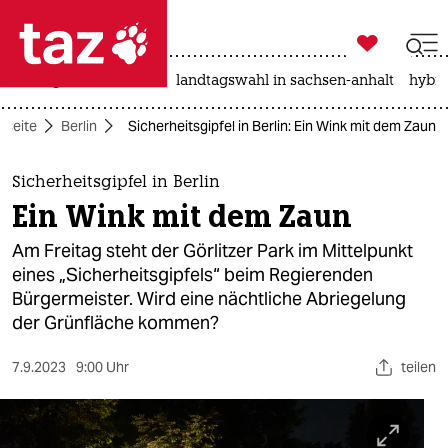

taz zahl ich
niedrigwasser
rente
landtagswahl in sachsen-anhalt
hybri

taz zahl ich
tseite
Berlin
Sicherheitsgipfel in Berlin: Ein Wink mit dem Zaun
taz zahl ich
themen
Sicherheitsgipfel in Berlin
Ein Wink mit dem Zaun
politik
Am Freitag steht der Görlitzer Park im Mittelpunkt
öko
eines „Sicherheitsgipfels“ beim Regierenden
Bürgermeister. Wird eine nächtliche Abriegelung
gesellschaft
der Grünfläche kommen?
kultur
7.9.2023
9:00 Uhr
teilen
sport