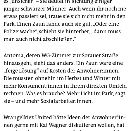
es „unsicher“ – sie deutet in Richtung einiger
junger schwarzer Männer. Auch wenn ihr noch nie
etwas passiert sei, traue sie sich nicht mehr in den
Park. Einen Zaun fände auch sie gut. „Oder eine
Polizeiwache“, schiebt sie hinterher, „dann muss
man auch nicht abschließen.“
Antonia, deren WG-Zimmer zur Sorauer Straße
hinausgeht, sieht das anders: Ein Zaun wäre eine
„feige Lösung“ auf Kosten der Anwohner:innen.
Die müssten ohnehin im Herbst und Winter mit
mehr Kon­su­men­t:in­nen in ihrem direkten Umfeld
rechnen. Was es brauche? Mehr Licht im Park, sagt
sie – und mehr Sozialarbeiter:innen.
Wrangelkiez United hätte Ideen der An­woh­ne­r*in­
nen gerne mit Kai Wegner diskutieren wollen, hat