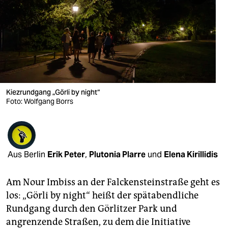
berlin
nord
wahrheit
verlag
verlag
Kiezrundgang „Görli by night“
Foto: Wolfgang Borrs
veranstaltungen
shop
fragen & hilfe
Aus Berlin
Erik Peter
,
Plutonia Plarre
und
Elena Kirillidis
unterstützen
Am Nour Imbiss an der Falckensteinstraße geht es
abo
los: „Görli by night“ heißt der spätabendliche
Rundgang durch den Görlitzer Park und
genossenschaft
angrenzende Straßen, zu dem die Initiative