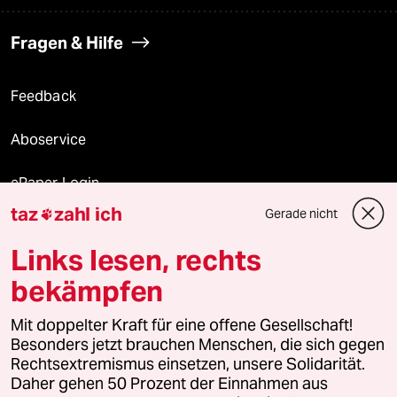
Fragen & Hilfe
Feedback
Aboservice
ePaper Login
taz
zahl ich
Gerade nicht

Downloads für Abonnierende
Links lesen, rechts
bekämpfen
© 2026 taz Verlags und Vertriebs GmbH
Mit doppelter Kraft für eine offene Gesellschaft!
Alle Rechte vorbehalten. Bei rechtlichen Fragen oder für Genehmigungen
wenden Sie sich bitte an
lizenzen@taz.de
Besonders jetzt brauchen Menschen, die sich gegen
Rechtsextremismus einsetzen, unsere Solidarität.
Daher gehen 50 Prozent der Einnahmen aus
Feedback
Redaktionsstatut
Kommune-Richtlinien
KI-