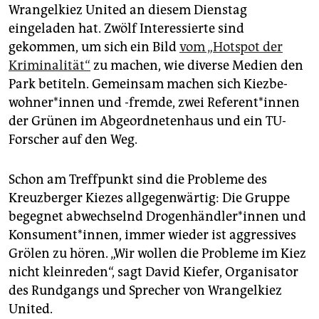
epaper login
Wrangelkiez United an diesem Dienstag
eingeladen hat. Zwölf Interessierte sind
gekommen, um sich ein Bild
vom „Hotspot der
Kriminalität“
zu machen, wie diverse Medien den
Park betiteln. Gemeinsam machen sich Kiez­be­
woh­ne­r*in­nen und -fremde, zwei Re­fe­ren­t*in­nen
der Grünen im Abgeordnetenhaus und ein TU-
Forscher auf den Weg.
Schon am Treffpunkt sind die Probleme des
Kreuzberger Kiezes allgegenwärtig: Die Gruppe
begegnet abwechselnd Dro­gen­händ­le­r*in­nen und
Konsument*innen, immer wieder ist aggressives
Grölen zu hören. „Wir wollen die Probleme im Kiez
nicht kleinreden“, sagt David Kiefer, Organisator
des Rundgangs und Sprecher von Wrangelkiez
United.