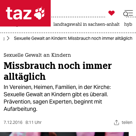

taz zahl ich
niedrigwasser
rente
landtagswahl in sachsen-anhalt
hybri

taz zahl ich
tag
Sexuelle Gewalt an Kindern: Missbrauch noch immer alltäglich
taz zahl ich
themen
Sexuelle Gewalt an Kindern
Missbrauch noch immer
politik
alltäglich
öko
In Vereinen, Heimen, Familien, in der Kirche:
Sexuelle Gewalt an Kindern gibt es überall.
gesellschaft
Prävention, sagen Experten, beginnt mit
Aufarbeitung.
kultur
sport
7.12.2016
8:11 Uhr
teilen