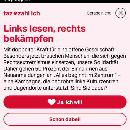
taz
zahl ich
Gerade nicht

taz lab 2027
Links lesen, rechts
bekämpfen
Mehr taz Lesestoff
Mit doppelter Kraft für eine offene Gesellschaft!
Besonders jetzt brauchen Menschen, die sich gegen
taz Blogs
Rechtsextremismus einsetzen, unsere Solidarität.
Daher gehen 50 Prozent der Einnahmen aus
taz FUTURZWEI
Neuanmeldungen an „Alles beginnt im Zentrum“ –
eine Kampagne, die bedrohte linke Kulturzentren
Le Monde diplomatique
und Jugendorte unterstützt. Sind Sie dabei?

taz Archiv
Ja, ich will
Schon dabei!
Mehr taz Angebote