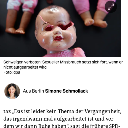
berlin
nord
wahrheit
verlag
verlag
veranstaltungen
Schweigen verboten: Sexueller Missbrauch setzt sich fort, wenn er
nicht aufgearbeitet wird
Foto: dpa
shop
fragen & hilfe
Aus Berlin
Simone Schmollack
unterstützen
abo
taz „Das ist leider kein Thema der Vergangenheit,
genossenschaft
das irgendwann mal aufgearbeitet ist und vor
dem wir dann Ruhe haben“, sagt die frühere SPD-