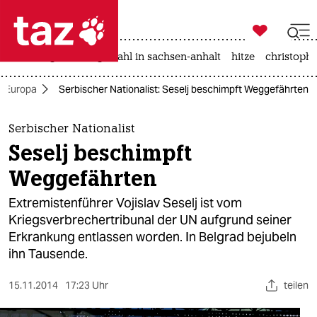

taz zahl ich
iran-krieg
landtagswahl in sachsen-anhalt
hitze
christophe

taz zahl ich
Europa
Serbischer Nationalist: Seselj beschimpft Weggefährten
taz zahl ich
themen
Serbischer Nationalist
Seselj beschimpft
politik
Weggefährten
öko
Extremistenführer Vojislav Seselj ist vom
Kriegsverbrechertribunal der UN aufgrund seiner
gesellschaft
Erkrankung entlassen worden. In Belgrad bejubeln
ihn Tausende.
kultur
sport
15.11.2014
17:23 Uhr
teilen