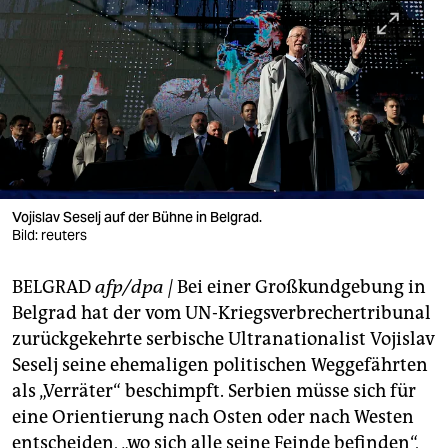
berlin
nord
wahrheit
verlag
verlag
veranstaltungen
Vojislav Seselj auf der Bühne in Belgrad.
Bild: reuters
shop
BELGRAD
afp/dpa |
Bei einer Großkundgebung in
fragen & hilfe
Belgrad hat der vom UN-Kriegsverbrechertribunal
unterstützen
zurückgekehrte serbische Ultranationalist Vojislav
Seselj seine ehemaligen politischen Weggefährten
abo
als „Verräter“ beschimpft. Serbien müsse sich für
genossenschaft
eine Orientierung nach Osten oder nach Westen
entscheiden, „wo sich alle seine Feinde befinden“,