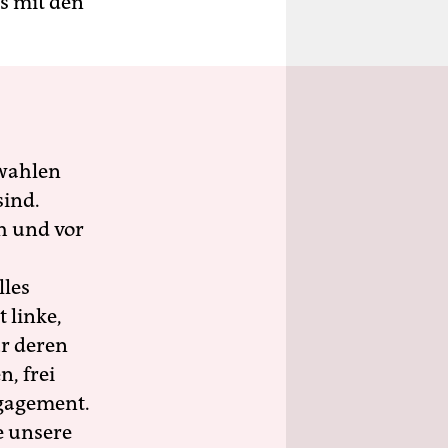
s mit den
wahlen
sind.
h und vor
lles
 linke,
ür deren
n, frei
ngagement.
e unsere