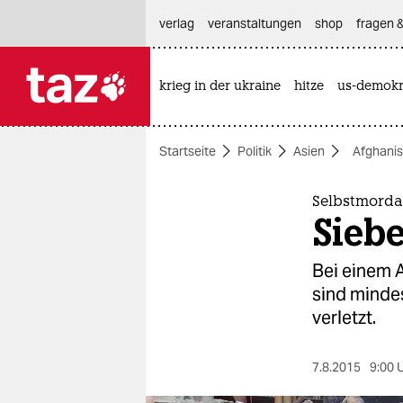
hautnavigation anspringen
hauptinhalt anspringen
footer anspringen
verlag
veranstaltungen
shop
fragen &
krieg in der ukraine
hitze
us-demokr

taz zahl ich
taz zahl ich
Startseite
Politik
Asien
Afghanis
themen
politik
Selbstmorda
Siebe
öko
Bei einem 
gesellschaft
sind minde
verletzt.
kultur
sport
7.8.2015
9:00 