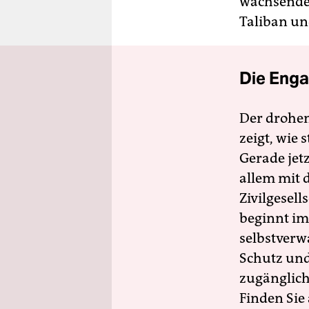
wachsende 
Taliban u
Die Enga
Der drohe
zeigt, wie
Gerade jet
allem mit d
Zivilgesell
beginnt im
selbstverw
Schutz und 
zugänglich
Finden Sie