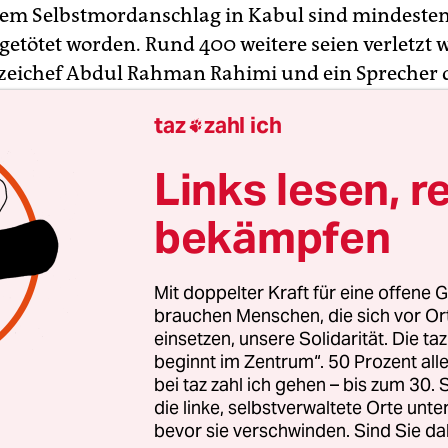
inem Selbstmordanschlag in Kabul sind mindesten
etötet worden. Rund 400 weitere seien verletzt 
lizeichef Abdul Rahman Rahimi und ein Sprecher 
tsministeriums mit. Demnach detonierte am
taz
zahl ich

gen in der Nähe des Verteidigungsministeriums 
wagen versteckte Bombe. Durch die Wucht der E
Links lesen, r
 die Fenster nahegelegener Häuser.
bekämpfen
r Attacke sei unklar, sagte Polizeichef Rahimi. Bei
dele es sich allesamt um Zivilisten. Der Sprecher
Mit doppelter Kraft für eine offene G
sministeriums, Wahidullah Majar, sagte, die me
brauchen Menschen, die sich vor O
 seien von umherfliegendem Glas getroffen worde
einsetzen, unsere Solidarität. Die ta
beginnt im Zentrum“. 50 Prozent a
bei taz zahl ich gehen – bis zum 30
die linke, selbstverwaltete Orte unte
bevor sie verschwinden. Sind Sie da