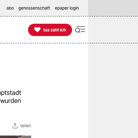
abo
genossenschaft
epaper login

taz zahl ich
taz zahl ich
uptstadt
 wurden
teilen