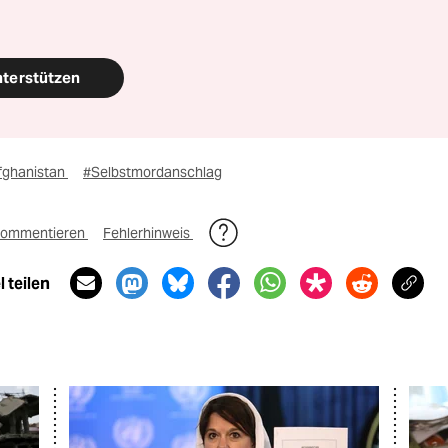
nterstützen
fghanistan
#Selbstmordanschlag
ommentieren
Fehlerhinweis
 teilen