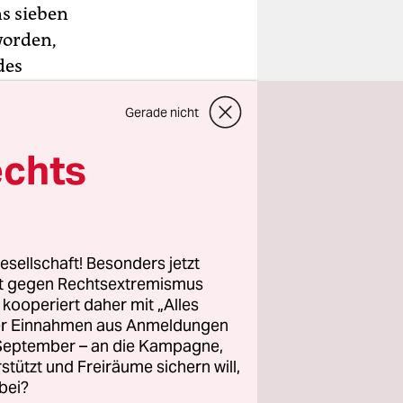
s sieben
worden,
des
Gerade nicht
eine in
xplosion
echts
 den
 des
esellschaft! Besonders jetzt
isten
rt gegen Rechtsextremismus
n.
z kooperiert daher mit „Alles
ller Einnahmen aus Anmeldungen
. September – an die Kampagne,
rstützt und Freiräume sichern will,
bei?