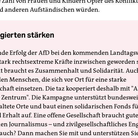
Zahl von Frauen und Kindern Opfer des Konflikt
nd anderen Aufständischen würden.
gierten stärken
nde Erfolg der AfD bei den kommenden Landtags
 stark rechtsextreme Kräfte inzwischen geworden 
zt braucht es Zusammenhalt und Solidarität. Auc
en Menschen, die sich vor Ort für eine starke
schaft einsetzen. Die taz kooperiert deshalb mit "A
 Zentrum". Die Kampagne unterstützt bundesweit
altete Orte und baut einen solidarischen Fonds f
Erhalt auf. Eine offene Gesellschaft braucht gute
en Journalismus – und zivilgesellschaftliches E
 auch? Dann machen Sie mit und unterstützen Si