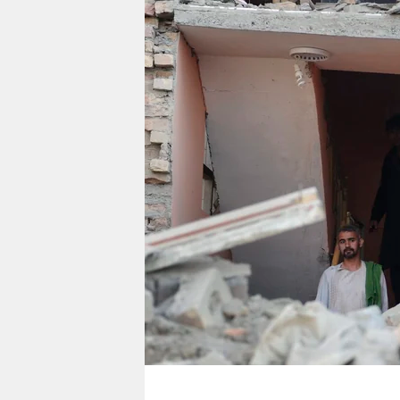
berlin
nord
wahrheit
verlag
verlag
veranstaltungen
shop
fragen & hilfe
unterstützen
abo
genossenschaft