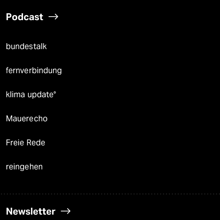
Podcast
bundestalk
fernverbindung
klima update°
Mauerecho
Freie Rede
reingehen
Newsletter