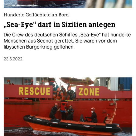
berlin
nord
Hunderte Geflüchtete an Bord
„Sea-Eye“ darf in Sizilien anlegen
wahrheit
Die Crew des deutschen Schiffes „Sea-Eye“ hat hunderte
verlag
Menschen aus Seenot gerettet. Sie waren vor dem
libyschen Bürgerkrieg geflohen.
verlag
23.6.2022
veranstaltungen
shop
fragen & hilfe
unterstützen
abo
genossenschaft