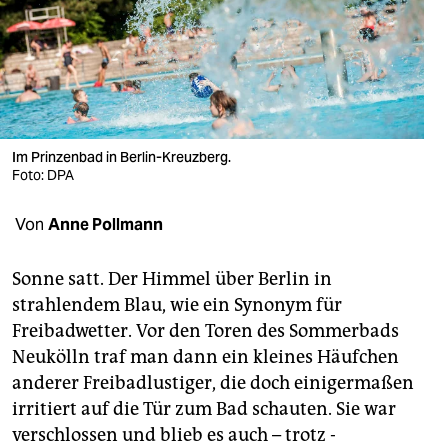
berlin
nord
wahrheit
verlag
Im Prinzenbad in Berlin-Kreuzberg.
verlag
Foto: DPA
veranstaltungen
Von
Anne Pollmann
shop
Sonne satt. Der Himmel über Berlin in
fragen & hilfe
strahlendem Blau, wie ein Synonym für
Freibadwetter. Vor den Toren des Sommerbads
unterstützen
Neukölln traf man dann ein kleines Häufchen
abo
anderer Freibadlustiger, die doch einigermaßen
irritiert auf die Tür zum Bad schauten. Sie war
genossenschaft
verschlossen und blieb es auch – trotz ­