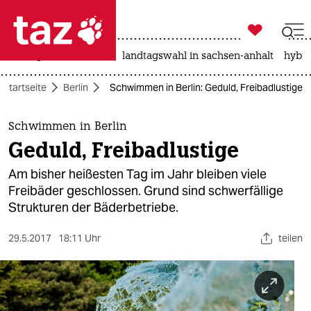

taz zahl ich
niedrigwasser
rente
landtagswahl in sachsen-anhalt
hybri

taz zahl ich
Startseite
Berlin
Schwimmen in Berlin: Geduld, Freibadlustige
taz zahl ich
themen
Schwimmen in Berlin
Geduld, Freibadlustige
politik
Am bisher heißesten Tag im Jahr bleiben viele
öko
Freibäder geschlossen. Grund sind schwerfällige
Strukturen der Bäderbetriebe.
gesellschaft
29.5.2017
18:11 Uhr
teilen
kultur
sport