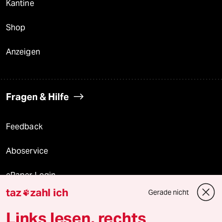
Kantine
Shop
Anzeigen
Fragen & Hilfe
Feedback
Aboservice
ePaper Login
taz
zahl ich
Gerade nicht

Downloads für Abonnierende
Links lesen, rechts