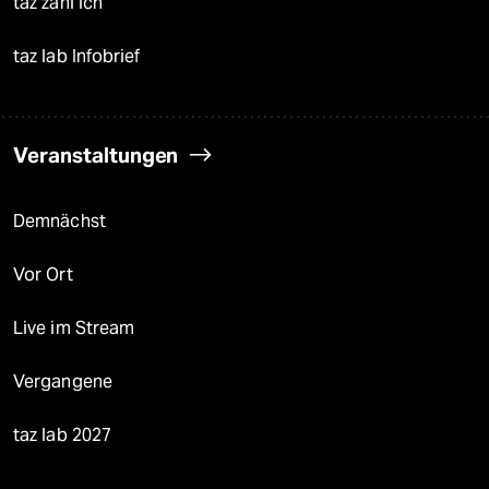
taz zahl ich
taz lab Infobrief
Veranstaltungen
Demnächst
Vor Ort
Live im Stream
Vergangene
taz lab 2027