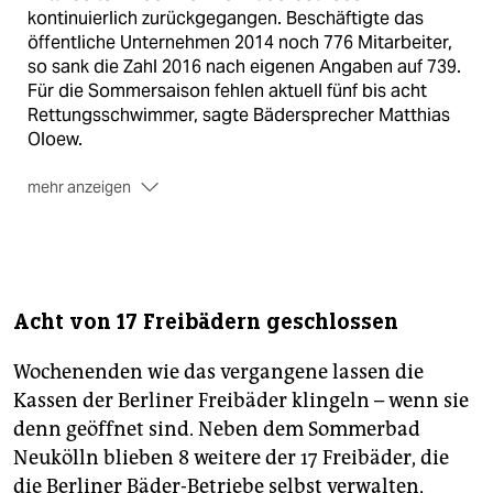
kontinuierlich zurückgegangen. Beschäftigte das
öffentliche Unternehmen 2014 noch 776 Mitarbeiter,
so sank die Zahl 2016 nach eigenen Angaben auf 739.
Für die Sommersaison fehlen aktuell fünf bis acht
Rettungsschwimmer, sagte Bädersprecher Matthias
Oloew.
mehr anzeigen
Der Betrieb suche nun händeringend qualifiziertes
Personal. Bewerben können sich Interessenten ab 18
Jahren, die das Deutsche
Rettungsschwimmerabzeichen in Silber vorweisen
können und über gute deutsche Sprachkenntnisse
Acht von 17 Freibädern geschlossen
verfügen.
(dpa)
Wochenenden wie das vergangene lassen die
Kassen der Berliner Freibäder klingeln – wenn sie
denn geöffnet sind. Neben dem Sommerbad
Neukölln blieben 8 weitere der 17 Freibäder, die
die Berliner Bäder-Betriebe selbst verwalten,