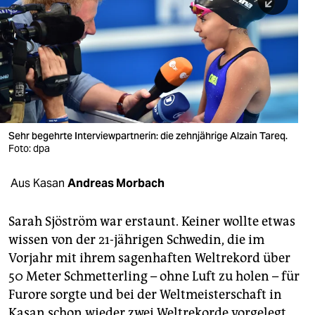
berlin
nord
wahrheit
verlag
verlag
Sehr begehrte Interviewpartnerin: die zehnjährige Alzain Tareq.
Foto: dpa
veranstaltungen
shop
Aus Kasan
Andreas Morbach
fragen & hilfe
Sarah Sjöström war erstaunt. Keiner wollte etwas
unterstützen
wissen von der 21-jährigen Schwedin, die im
Vorjahr mit ihrem sagenhaften Weltrekord über
abo
50 Meter Schmetterling – ohne Luft zu holen – für
genossenschaft
Furore sorgte und bei der Weltmeisterschaft in
Kasan schon wieder zwei Weltrekorde vorgelegt