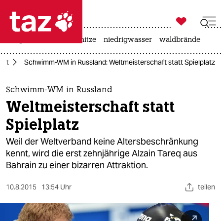

taz zahl ich
krieg in der ukraine
hitze
niedrigwasser
waldbrände

taz zahl ich
ort
Schwimm-WM in Russland: Weltmeisterschaft statt Spielplatz
taz zahl ich
themen
Schwimm-WM in Russland
Weltmeisterschaft statt
politik
Spielplatz
öko
Weil der Weltverband keine Altersbeschränkung
kennt, wird die erst zehnjährige Alzain Tareq aus
gesellschaft
Bahrain zu einer bizarren Attraktion.
kultur
10.8.2015
13:54 Uhr
teilen
sport