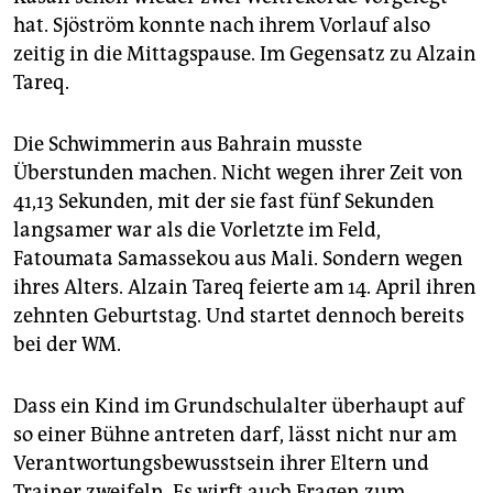
epaper login
hat. Sjöström konnte nach ihrem Vorlauf also
zeitig in die Mittagspause. Im Gegensatz zu Alzain
Tareq.
Die Schwimmerin aus Bahrain musste
Überstunden machen. Nicht wegen ihrer Zeit von
41,13 Sekunden, mit der sie fast fünf Sekunden
langsamer war als die Vorletzte im Feld,
Fatoumata Samassekou aus Mali. Sondern wegen
ihres Alters. Alzain Tareq feierte am 14. April ihren
zehnten Geburtstag. Und startet dennoch bereits
bei der WM.
Dass ein Kind im Grundschulalter überhaupt auf
so einer Bühne antreten darf, lässt nicht nur am
Verantwortungsbewusstsein ihrer Eltern und
Trainer zweifeln. Es wirft auch Fragen zum