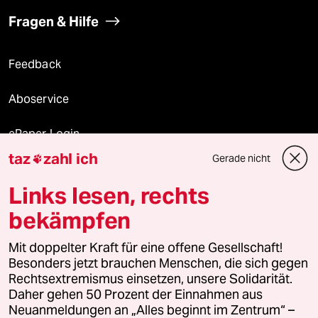
Fragen & Hilfe
Feedback
Aboservice
ePaper Login
taz
zahl ich
Gerade nicht

Downloads für Abonnierende
Links lesen, rechts
bekämpfen
© 2026 taz Verlags und Vertriebs GmbH
Alle Rechte vorbehalten. Bei rechtlichen Fragen oder für Genehmigungen
Mit doppelter Kraft für eine offene Gesellschaft!
wenden Sie sich bitte an
lizenzen@taz.de
Besonders jetzt brauchen Menschen, die sich gegen
Rechtsextremismus einsetzen, unsere Solidarität.
Daher gehen 50 Prozent der Einnahmen aus
Feedback
Redaktionsstatut
Kommune-Richtlinien
KI-
Neuanmeldungen an „Alles beginnt im Zentrum“ –