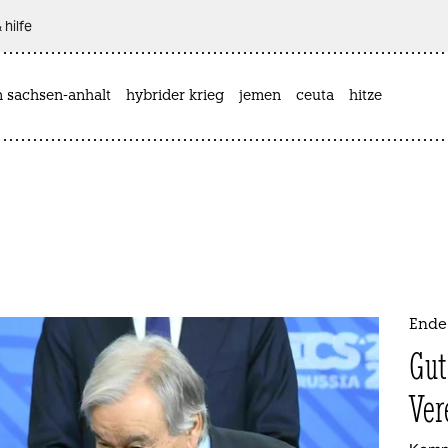
 hilfe
n sachsen-anhalt
hybrider krieg
jemen
ceuta
hitze
Ende 
Gut
Ver