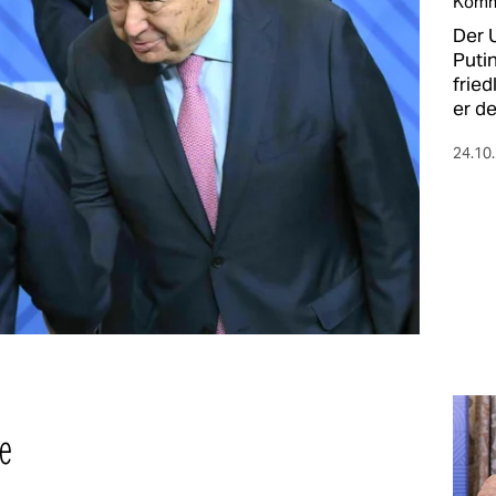
Komm
Der 
Puti
fried
er d
24.10
e