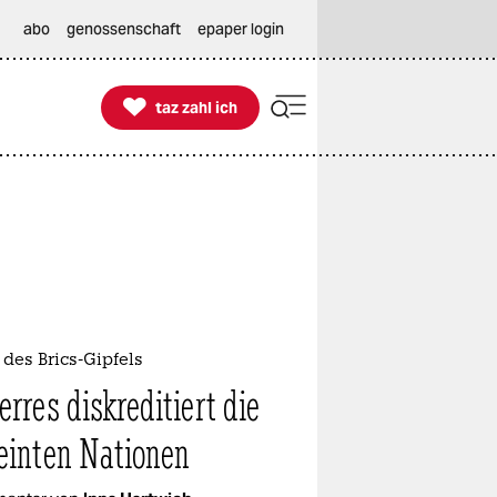
abo
genossenschaft
epaper login

taz zahl ich
taz zahl ich
des Brics-Gipfels
erres diskreditiert die
einten Nationen