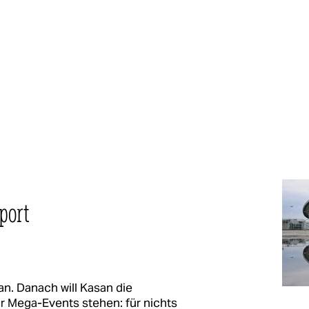
port
an. Danach will Kasan die
ür Mega-Events stehen: für nichts