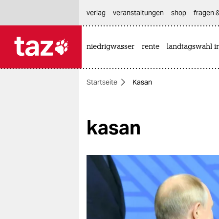
hautnavigation anspringen
hauptinhalt anspringen
footer anspringen
verlag
veranstaltungen
shop
fragen &
niedrigwasser
rente
landtagswahl i

taz zahl ich
taz zahl ich
Startseite
Kasan
themen
politik
kasan
öko
gesellschaft
kultur
sport