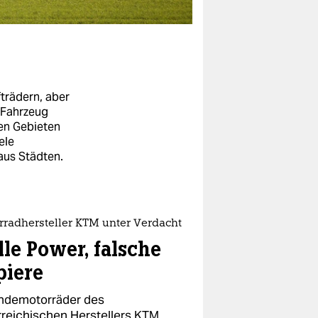
trädern, aber
 Fahrzeug
nen Gebieten
ele
aus Städten.
rradhersteller KTM unter Verdacht
lle Power, falsche
piere
ndemotorräder des
rreichischen Herstellers KTM