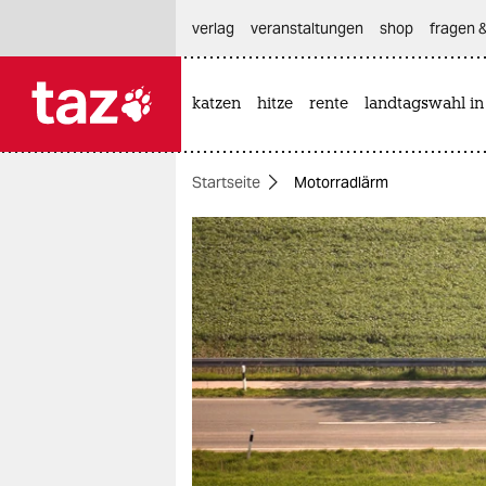
hautnavigation anspringen
hauptinhalt anspringen
footer anspringen
verlag
veranstaltungen
shop
fragen &
katzen
hitze
rente
landtagswahl in

taz zahl ich
taz zahl ich
Startseite
Motorradlärm
themen
politik
öko
gesellschaft
kultur
sport