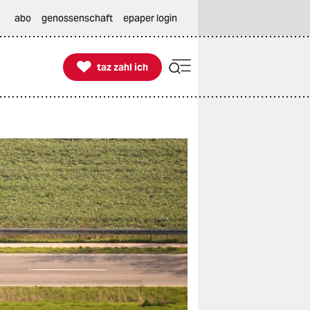
abo
genossenschaft
epaper login

taz zahl ich
taz zahl ich