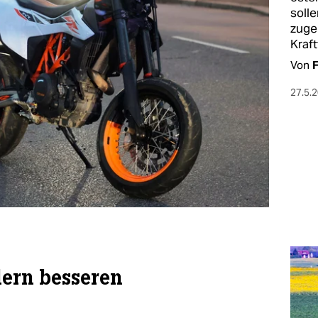
soll
zuge
Kraf
Von
F
27.5.
dern besseren