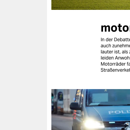
berlin
nord
moto
wahrheit
verlag
In der Debat
auch zunehme
verlag
lauter ist, a
leiden Anwoh
veranstaltungen
Motorräder fa
Straßenverkehr
shop
fragen & hilfe
unterstützen
abo
genossenschaft