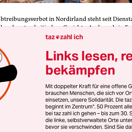
Abtreibungsverbot in Nordirland steht seit Diens
des obersten britischen Gerichts. Anders als in E
 und Wales dürfen Frauen in Nordirland nach
taz
zahl ich

gungen nicht abtreiben. Das Verbot gilt auch, we
Links lesen, r
rund von Fehlbildungen nicht lebensfähig ist.
bekämpfen
en sind in Nordirland nur erlaubt, wenn Lebens
 besteht. Die Anhörung im Supreme Court in Lon
Mit doppelter Kraft für eine offene G
Im Kern geht es um die Frage, ob das strikte Verbo
brauchen Menschen, die sich vor O
nalen Menschenrechten vereinbar ist.
einsetzen, unsere Solidarität. Die ta
beginnt im Zentrum“. 50 Prozent a
bei taz zahl ich gehen – bis zum 30
die linke, selbstverwaltete Orte unte
bevor sie verschwinden. Sind Sie da