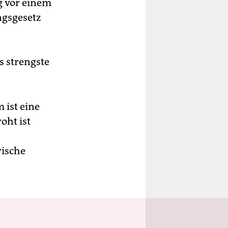
g vor einem
ngsgesetz
s strengste
 ist eine
oht ist
rische