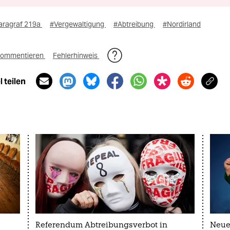
aragraf 219a
#Vergewaltigung
#Abtreibung
#Nordirland
ommentieren
Fehlerhinweis
 teilen
Referendum Abtreibungsverbot in
Neue 