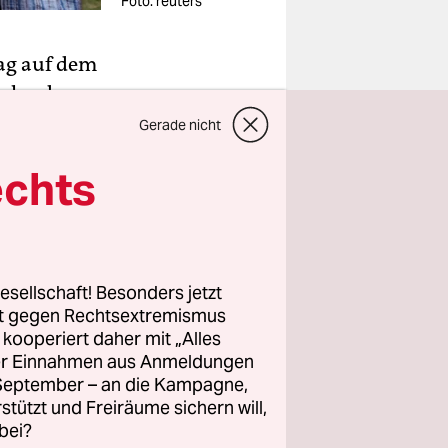
Foto: reuters
tag auf dem
ngland,
Gerade nicht
nn der
echts
gefahr für
don dauert
esellschaft! Besonders jetzt
t mit den
rt gegen Rechtsextremismus
z kooperiert daher mit „Alles
ller Einnahmen aus Anmeldungen
. September – an die Kampagne,
rstützt und Freiräume sichern will,
bei?