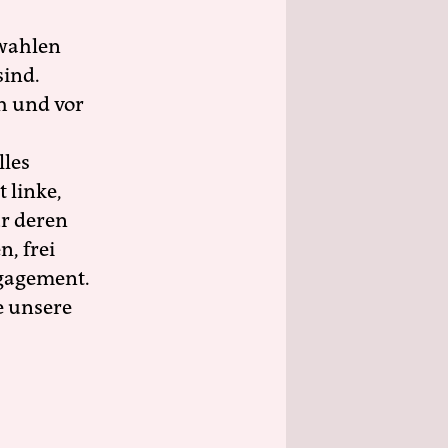
wahlen
sind.
h und vor
lles
 linke,
ür deren
n, frei
ngagement.
e unsere