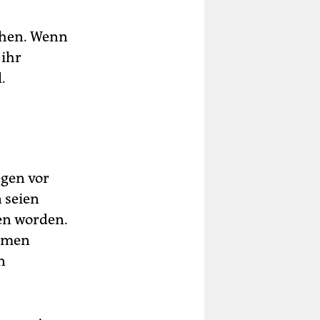
ochen. Wenn
 ihr
.
egen vor
 seien
en worden.
samen
n