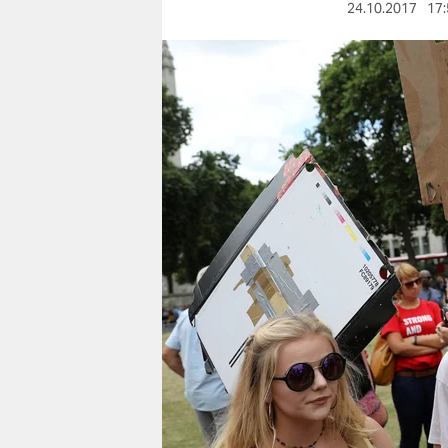
berlin
24.10.2017
17:
nord
wahrheit
verlag
verlag
veranstaltungen
shop
fragen & hilfe
unterstützen
abo
genossenschaft