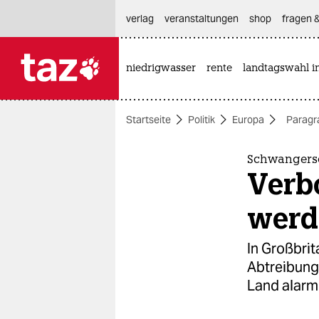
hautnavigation anspringen
hauptinhalt anspringen
footer anspringen
verlag
veranstaltungen
shop
fragen &
niedrigwasser
rente
landtagswahl i

taz zahl ich
taz zahl ich
Startseite
Politik
Europa
Paragr
themen
politik
Schwangersc
Verb
öko
werd
gesellschaft
In Großbrit
kultur
Abtreibung
Land alarm
sport