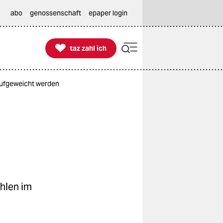
abo
genossenschaft
epaper login

taz zahl ich
taz zahl ich
aufgeweicht werden
hlen im