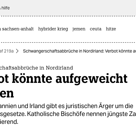
 hilfe
n sachsen-anhalt
hybrider krieg
jemen
ceuta
hitze
af 219a
Schwangerschaftsabbrüche in Nordirland: Verbot könnte 
haftsabbrüche in Nordirland
ot könnte aufgeweicht
en
annien und Irland gibt es juristischen Ärger um die
sgesetze. Katholische Bischöfe nennen jüngste Za
ierend.