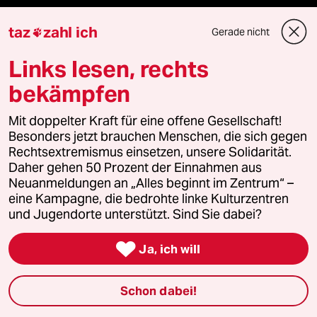
taz
zahl ich
Gerade nicht

Fragen & Hilfe
Links lesen, rechts
bekämpfen
Feedback
Mit doppelter Kraft für eine offene Gesellschaft!
Aboservice
Besonders jetzt brauchen Menschen, die sich gegen
Rechtsextremismus einsetzen, unsere Solidarität.
ePaper Login
Daher gehen 50 Prozent der Einnahmen aus
Neuanmeldungen an „Alles beginnt im Zentrum“ –
Downloads für Abonnierende
eine Kampagne, die bedrohte linke Kulturzentren
und Jugendorte unterstützt. Sind Sie dabei?

Ja, ich will
© 2026 taz Verlags und Vertriebs GmbH
Alle Rechte vorbehalten. Bei rechtlichen Fragen oder für Genehmigungen
wenden Sie sich bitte an
lizenzen@taz.de
Schon dabei!