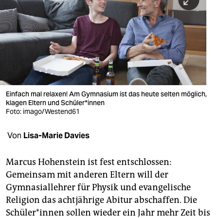
berlin
nord
wahrheit
verlag
verlag
Einfach mal relaxen! Am Gymnasium ist das heute selten möglich,
klagen Eltern und Schüler*innen
veranstaltungen
Foto: imago/Westend61
shop
Von
Lisa-Marie Davies
fragen & hilfe
unterstützen
Marcus Hohenstein ist fest entschlossen:
Gemeinsam mit anderen Eltern will der
abo
Gymnasiallehrer für Physik und evangelische
Religion das achtjährige Abitur abschaffen. Die
genossenschaft
Schüler*innen sollen wieder ein Jahr mehr Zeit bis