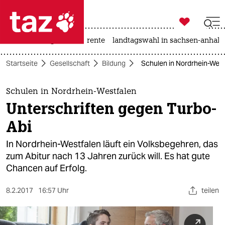

taz zahl ich
hitze
niedrigwasser
rente
landtagswahl in sachsen-anhalt

taz zahl ich
Startseite
Gesellschaft
Bildung
Schulen in Nordrhein-West
taz zahl ich
themen
Schulen in Nordrhein-Westfalen
Unterschriften gegen Turbo-
politik
Abi
öko
In Nordrhein-Westfalen läuft ein Volksbegehren, das
zum Abitur nach 13 Jahren zurück will. Es hat gute
gesellschaft
Chancen auf Erfolg.
kultur
8.2.2017
16:57 Uhr
teilen
sport