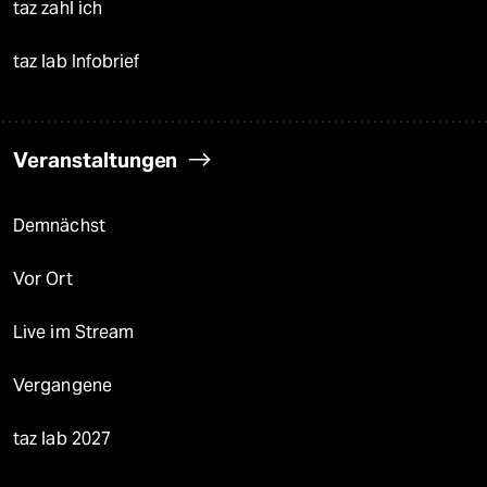
taz zahl ich
taz lab Infobrief
Veranstaltungen
Demnächst
Vor Ort
Live im Stream
Vergangene
taz lab 2027