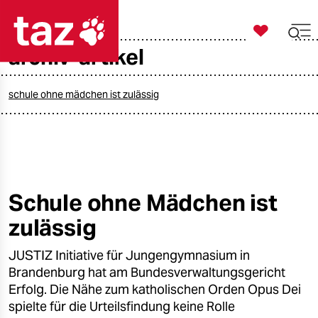

taz zahl ich
archiv-artikel

taz zahl ich
taz zahl ich
schule ohne mädchen ist zulässig
themen
politik
öko
Schule ohne Mädchen ist
zulässig
gesellschaft
JUSTIZ Initiative für Jungengymnasium in
kultur
Brandenburg hat am Bundesverwaltungsgericht
sport
Erfolg. Die Nähe zum katholischen Orden Opus Dei
spielte für die Urteilsfindung keine Rolle