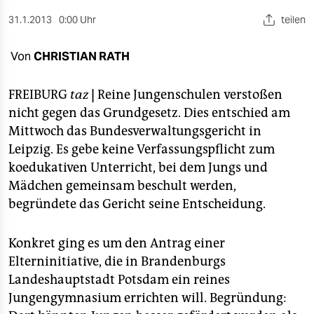
berlin
31.1.2013
0:00 Uhr
teilen
nord
Von
CHRISTIAN RATH
wahrheit
verlag
FREIBURG
taz
|
Reine Jungenschulen verstoßen
nicht gegen das Grundgesetz. Dies entschied am
verlag
Mittwoch das Bundesverwaltungsgericht in
Leipzig. Es gebe keine Verfassungspflicht zum
veranstaltungen
koedukativen Unterricht, bei dem Jungs und
shop
Mädchen gemeinsam beschult werden,
begründete das Gericht seine Entscheidung.
fragen & hilfe
unterstützen
Konkret ging es um den Antrag einer
Elterninitiative, die in Brandenburgs
abo
Landeshauptstadt Potsdam ein reines
genossenschaft
Jungengymnasium errichten will. Begründung: