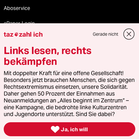
Aboservice
ePaper Login
taz
zahl ich
Gerade nicht

Downloads für Abonnierende
Links lesen, rechts
bekämpfen
© 2026 taz Verlags und Vertriebs GmbH
Alle Rechte vorbehalten. Bei rechtlichen Fragen oder für Genehmigungen
Mit doppelter Kraft für eine offene Gesellschaft!
wenden Sie sich bitte an
lizenzen@taz.de
Besonders jetzt brauchen Menschen, die sich gegen
Rechtsextremismus einsetzen, unsere Solidarität.
Daher gehen 50 Prozent der Einnahmen aus
Feedback
Redaktionsstatut
Kommune-Richtlinien
KI-
Neuanmeldungen an „Alles beginnt im Zentrum“ –
eine Kampagne, die bedrohte linke Kulturzentren
Leitlinie
Informant
Datenschutz
Impressum
AGB
und Jugendorte unterstützt. Sind Sie dabei?
Seitenwende
Einwilligungen widerrufen (Ads)

Ja, ich will