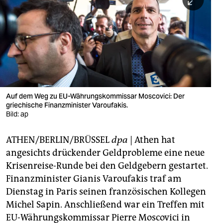
berlin
nord
wahrheit
verlag
verlag
Auf dem Weg zu EU-Währungskommissar Moscovici: Der
griechische Finanzminister Varoufakis.
veranstaltungen
Bild: ap
shop
ATHEN/BERLIN/BRÜSSEL
dpa
| Athen hat
fragen & hilfe
angesichts drückender Geldprobleme eine neue
unterstützen
Krisenreise-Runde bei den Geldgebern gestartet.
Finanzminister Gianis Varoufakis traf am
abo
Dienstag in Paris seinen französischen Kollegen
Michel Sapin. Anschließend war ein Treffen mit
genossenschaft
EU-Währungskommissar Pierre Moscovici in