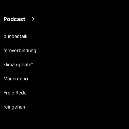
Podcast
bundestalk
fernverbindung
klima update°
Mauerecho
Freie Rede
reingehen