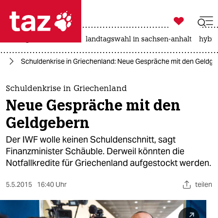

taz zahl ich
niedrigwasser
rente
landtagswahl in sachsen-anhalt
hybri

taz zahl ich
ie
Schuldenkrise in Griechenland: Neue Gespräche mit den Geldge
taz zahl ich
themen
Schuldenkrise in Griechenland
Neue Gespräche mit den
politik
Geldgebern
öko
Der IWF wolle keinen Schuldenschnitt, sagt
Finanzminister Schäuble. Derweil könnten die
gesellschaft
Notfallkredite für Griechenland aufgestockt werden.
kultur
5.5.2015
16:40 Uhr
teilen
sport