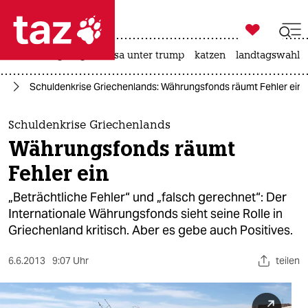

taz zahl ich
hitze
bergsteigen
usa unter trump
katzen
landtagswahl i

taz zahl ich
ie
Schuldenkrise Griechenlands: Währungsfonds räumt Fehler ein
taz zahl ich
themen
Schuldenkrise Griechenlands
Währungsfonds räumt
politik
Fehler ein
öko
„Beträchtliche Fehler“ und „falsch gerechnet“: Der
Internationale Währungsfonds sieht seine Rolle in
gesellschaft
Griechenland kritisch. Aber es gebe auch Positives.
kultur
6.6.2013
9:07 Uhr
teilen
sport