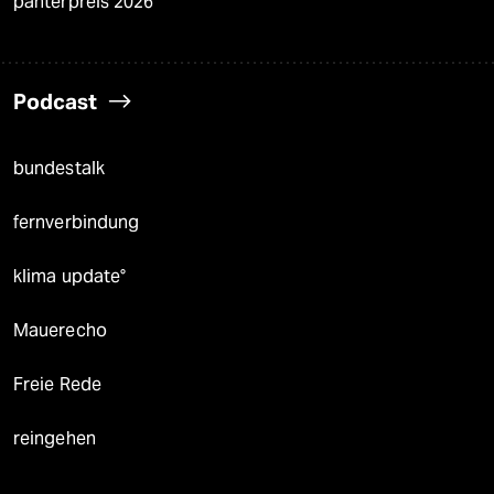
panterpreis 2026
Podcast
bundestalk
fernverbindung
klima update°
Mauerecho
Freie Rede
reingehen