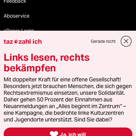
Feedback
Aboservice
ePaper Login
taz
zahl ich
Gerade nicht

Downloads für Abonnierende
Links lesen, rechts
bekämpfen
© 2026 taz Verlags und Vertriebs GmbH
Alle Rechte vorbehalten. Bei rechtlichen Fragen oder für Genehmigungen
Mit doppelter Kraft für eine offene Gesellschaft!
wenden Sie sich bitte an
lizenzen@taz.de
Besonders jetzt brauchen Menschen, die sich gegen
Rechtsextremismus einsetzen, unsere Solidarität.
Daher gehen 50 Prozent der Einnahmen aus
Feedback
Redaktionsstatut
Kommune-Richtlinien
KI-
Neuanmeldungen an „Alles beginnt im Zentrum“ –
eine Kampagne, die bedrohte linke Kulturzentren
Leitlinie
Informant
Datenschutz
Impressum
AGB
und Jugendorte unterstützt. Sind Sie dabei?
Seitenwende
Einwilligungen widerrufen (Ads)

Ja, ich will