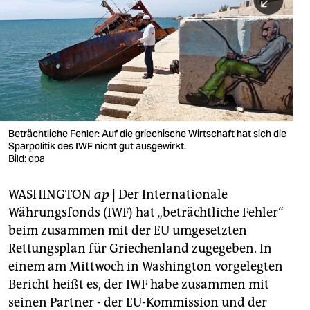
berlin
nord
wahrheit
verlag
verlag
Beträchtliche Fehler: Auf die griechische Wirtschaft hat sich die
Sparpolitik des IWF nicht gut ausgewirkt.
veranstaltungen
Bild: dpa
shop
WASHINGTON
ap
| Der Internationale
fragen & hilfe
Währungsfonds (IWF) hat „beträchtliche Fehler“
unterstützen
beim zusammen mit der EU umgesetzten
Rettungsplan für Griechenland zugegeben. In
abo
einem am Mittwoch in Washington vorgelegten
Bericht heißt es, der IWF habe zusammen mit
genossenschaft
seinen Partner - der EU-Kommission und der