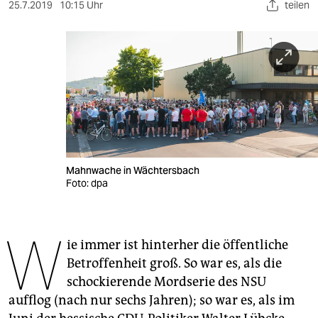
berlin
25.7.2019
10:15 Uhr
teilen
nord
wahrheit
verlag
verlag
veranstaltungen
Mahnwache in Wächtersbach
shop
Foto: dpa
fragen & hilfe
W
unterstützen
ie immer ist hinterher die öffentliche
Betroffenheit groß. So war es, als die
abo
schockierende Mordserie des NSU
genossenschaft
aufflog (nach nur sechs Jahren); so war es, als im