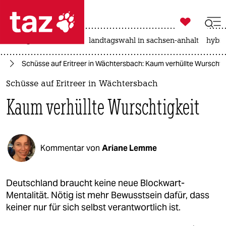

taz zahl ich
niedrigwasser
rente
landtagswahl in sachsen-anhalt
hybri

taz zahl ich
us
Schüsse auf Eritreer in Wächtersbach: Kaum verhüllte Wurschtig
taz zahl ich
Schüsse auf Eritreer in Wächtersbach
themen
Kaum verhüllte Wurschtigkeit
politik
öko
Kommentar von
Ariane Lemme
gesellschaft
kultur
Deutschland braucht keine neue Blockwart-
Mentalität. Nötig ist mehr Bewusstsein dafür, dass
sport
keiner nur für sich selbst verantwortlich ist.