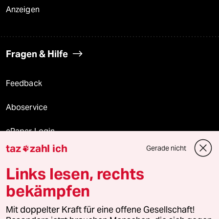
Anzeigen
Fragen & Hilfe
Feedback
Aboservice
ePaper Login
taz
zahl ich
Gerade nicht

Downloads für Abonnierende
Links lesen, rechts
bekämpfen
© 2026 taz Verlags und Vertriebs GmbH
Alle Rechte vorbehalten. Bei rechtlichen Fragen oder für Genehmigungen
Mit doppelter Kraft für eine offene Gesellschaft!
wenden Sie sich bitte an
lizenzen@taz.de