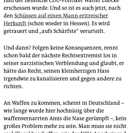
Juni der hessische CDU-Politiker Walter Lübcke
epaper login
erschossen wurde. Und so ist es auch jetzt, nach
den
Schüssen auf einen Mann eritreischer
Herkunft
(schon wieder in Hessen). Es wird
getrauert und „aufs Schärfste“ verurteilt.
Und dann? Folgen keine Konsequenzen, rennt
schon bald der nächste Rechtsextremist los in
seiner narzistischen Verblendung und glaubt, er
hätte das Recht, seinen kleinherzigen Hass
irgendwie zu kanalisieren und gegen andere zu
richten.
An Waffen zu kommen, scheint in Deutschland –
wie lange wurde hier hochnäsig über die
waffenvernarrten Amis die Nase gerümpft –, kein
großes Problem mehr zu sein. Man muss sie nicht