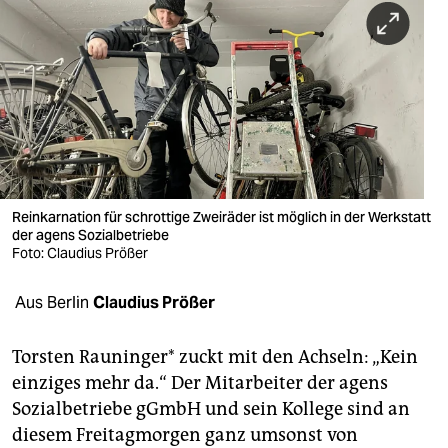
berlin
nord
wahrheit
verlag
verlag
veranstaltungen
Reinkarnation für schrottige Zweiräder ist möglich in der Werkstatt
der agens Sozialbetriebe
shop
Foto: Claudius Prößer
fragen & hilfe
Aus Berlin
Claudius Prößer
unterstützen
Torsten Rauninger* zuckt mit den Achseln: „Kein
abo
einziges mehr da.“ Der Mitarbeiter der agens
Sozialbetriebe gGmbH und sein Kollege sind an
genossenschaft
diesem Freitagmorgen ganz umsonst von