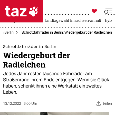

taz zahl ich
niedrigwasser
rente
landtagswahl in sachsen-anhalt
hybri

taz zahl ich
in Berlin
Schrottfahrräder in Berlin: Wiedergeburt der Radleichen
taz zahl ich
themen
Schrottfahrräder in Berlin
Wiedergeburt der
politik
Radleichen
öko
Jedes Jahr rosten tausende Fahrräder am
Straßenrand ihrem Ende entgegen. Wenn sie Glück
gesellschaft
haben, schenkt ihnen eine Werkstatt ein zweites
Leben.
kultur
sport
13.12.2022
6:00 Uhr
teilen