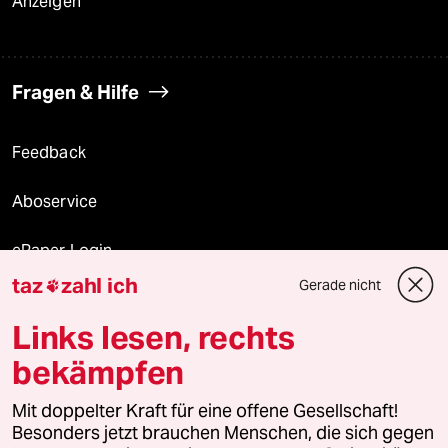
Anzeigen
Fragen & Hilfe
Feedback
Aboservice
ePaper Login
taz
zahl ich
Gerade nicht

Downloads für Abonnierende
Links lesen, rechts
bekämpfen
© 2026 taz Verlags und Vertriebs GmbH
Alle Rechte vorbehalten. Bei rechtlichen Fragen oder für Genehmigungen
Mit doppelter Kraft für eine offene Gesellschaft!
wenden Sie sich bitte an
lizenzen@taz.de
Besonders jetzt brauchen Menschen, die sich gegen