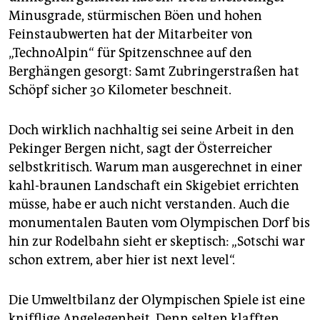
epaper login
Minusgrade, stürmischen Böen und hohen
Feinstaubwerten hat der Mitarbeiter von
„TechnoAlpin“ für Spitzenschnee auf den
Berghängen gesorgt: Samt Zubringerstraßen hat
Schöpf sicher 30 Kilometer beschneit.
Doch wirklich nachhaltig sei seine Arbeit in den
Pekinger Bergen nicht, sagt der Österreicher
selbstkritisch. Warum man ausgerechnet in einer
kahl-braunen Landschaft ein Skigebiet errichten
müsse, habe er auch nicht verstanden. Auch die
monumentalen Bauten vom Olympischen Dorf bis
hin zur Rodelbahn sieht er skeptisch: „Sotschi war
schon extrem, aber hier ist next level“.
Die Umweltbilanz der Olympischen Spiele ist eine
knifflige Angelegenheit. Denn selten klafften