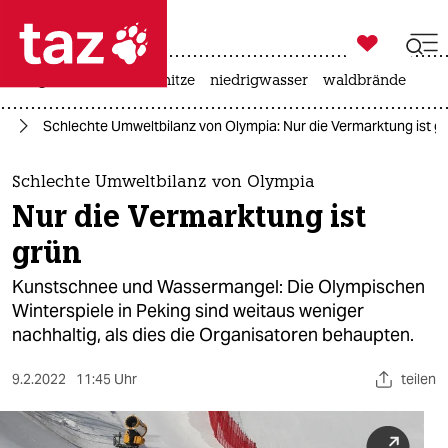

taz zahl ich
krieg in der ukraine
hitze
niedrigwasser
waldbrände

taz zahl ich
le
Schlechte Umweltbilanz von Olympia: Nur die Vermarktung ist g
taz zahl ich
themen
Schlechte Umweltbilanz von Olympia
Nur die Vermarktung ist
politik
grün
öko
Kunstschnee und Wassermangel: Die Olympischen
Winterspiele in Peking sind weitaus weniger
gesellschaft
nachhaltig, als dies die Organisatoren behaupten.
kultur
9.2.2022
11:45 Uhr
teilen
sport