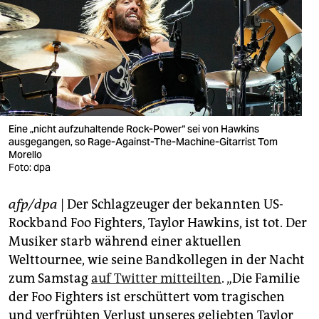
berlin
nord
wahrheit
verlag
verlag
Eine „nicht aufzuhaltende Rock-Power“ sei von Hawkins
ausgegangen, so Rage-Against-The-Machine-Gitarrist Tom
veranstaltungen
Morello
Foto: dpa
shop
afp/dpa
| Der Schlagzeuger der bekannten US-
fragen & hilfe
Rockband Foo Fighters, Taylor Hawkins, ist tot. Der
unterstützen
Musiker starb während einer aktuellen
Welttournee, wie seine Bandkollegen in der Nacht
abo
zum Samstag
auf Twitter mitteilten
. „Die Familie
genossenschaft
der Foo Fighters ist erschüttert vom tragischen
und verfrühten Verlust unseres geliebten Taylor