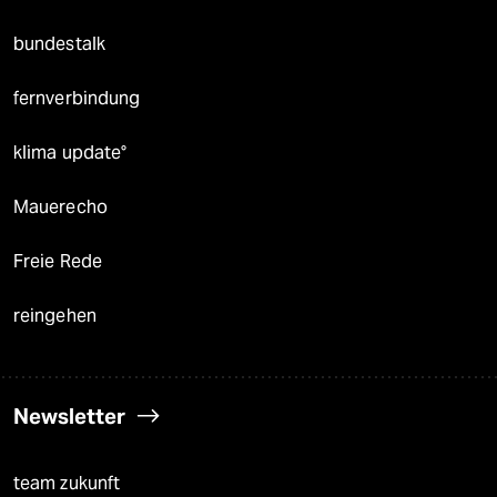
bundestalk
fernverbindung
klima update°
Mauerecho
Freie Rede
reingehen
Newsletter
team zukunft