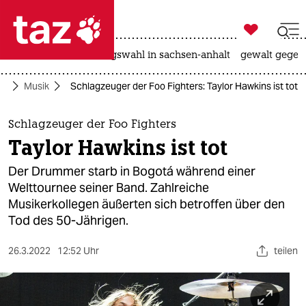

taz zahl ich
hitze
surfen
landtagswahl in sachsen-anhalt
gewalt gegen

taz zahl ich
ur
Musik
Schlagzeuger der Foo Fighters: Taylor Hawkins ist tot
taz zahl ich
themen
Schlagzeuger der Foo Fighters
Taylor Hawkins ist tot
politik
Der Drummer starb in Bogotá während einer
öko
Welttournee seiner Band. Zahlreiche
Musikerkollegen äußerten sich betroffen über den
gesellschaft
Tod des 50-Jährigen.
kultur
26.3.2022
12:52 Uhr
teilen
sport