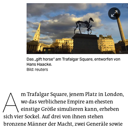
berlin
nord
wahrheit
verlag
verlag
Das „gift horse“ am Trafalgar Square, entworfen von
veranstaltungen
Hans Haacke.
Bild: reuters
shop
fragen & hilfe
A
m Trafalgar Square, jenem Platz in London,
unterstützen
wo das verblichene Empire am ehesten
abo
einstige Größe simulieren kann, erheben
sich vier Sockel. Auf drei von ihnen stehen
genossenschaft
bronzene Männer der Macht, zwei Generäle sowie