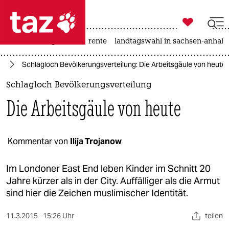

taz zahl ich
hitze
niedrigwasser
rente
landtagswahl in sachsen-anhalt

taz zahl ich
ut
Schlagloch Bevölkerungsverteilung: Die Arbeitsgäule von heute
taz zahl ich
Schlagloch Bevölkerungsverteilung
themen
Die Arbeitsgäule von heute
politik
öko
Kommentar von
Ilija Trojanow
gesellschaft
Im Londoner East End leben Kinder im Schnitt 20
Jahre kürzer als in der City. Auffälliger als die Armut
kultur
sind hier die Zeichen muslimischer Identität.
sport
11.3.2015
15:26 Uhr
teilen