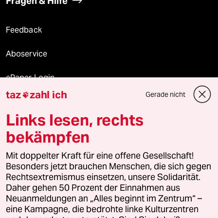
Fragen & Hilfe
Feedback
Aboservice
ePaper Login
taz
zahl ich
Gerade nicht

Downloads für Abonnierende
Links lesen, rechts
bekämpfen
© 2026 taz Verlags und Vertriebs GmbH
Alle Rechte vorbehalten. Bei rechtlichen Fragen oder für Genehmigungen
Mit doppelter Kraft für eine offene Gesellschaft!
wenden Sie sich bitte an
lizenzen@taz.de
Besonders jetzt brauchen Menschen, die sich gegen
Rechtsextremismus einsetzen, unsere Solidarität.
Daher gehen 50 Prozent der Einnahmen aus
Feedback
Redaktionsstatut
Kommune-Richtlinien
KI-
Neuanmeldungen an „Alles beginnt im Zentrum“ –
eine Kampagne, die bedrohte linke Kulturzentren
Leitlinie
Informant
Datenschutz
Impressum
AGB