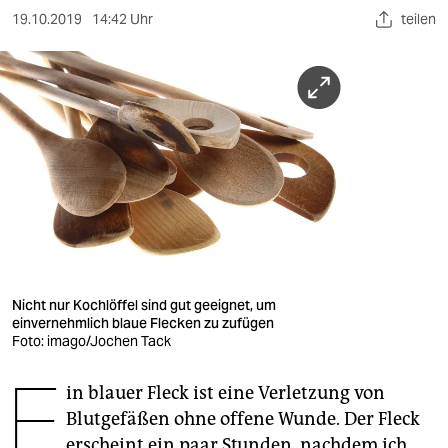
berlin
19.10.2019
14:42 Uhr
teilen
nord
wahrheit
verlag
verlag
veranstaltungen
shop
fragen & hilfe
Nicht nur Kochlöffel sind gut geeignet, um
einvernehmlich blaue Flecken zu zufügen
unterstützen
Foto: imago/Jochen Tack
E
abo
in blauer Fleck ist eine Verletzung von
genossenschaft
Blutgefäßen ohne offene Wunde. Der Fleck
erscheint ein paar Stunden, nachdem ich