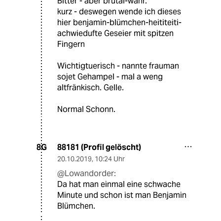
Bitter - aber brutal-wahr.
kurz - deswegen wende ich dieses
hier benjamin-blümchen-heititeiti-
achwiedufte Geseier mit spitzen
Fingern
Wichtigtuerisch - nannte frauman
sojet Gehampel - mal a weng
altfränkisch. Gelle.
Normal Schonn.
88181 (Profil gelöscht)
8G
20.10.2019
,
10:24 Uhr
@Lowandorder:
Da hat man einmal eine schwache
Minute und schon ist man Benjamin
Blümchen.