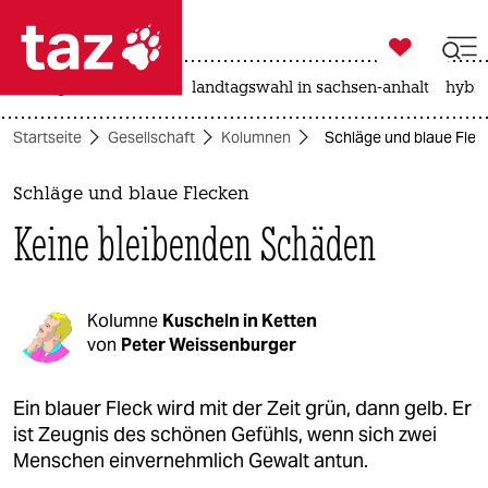

taz zahl ich
niedrigwasser
rente
landtagswahl in sachsen-anhalt
hybri

taz zahl ich
Startseite
Gesellschaft
Kolumnen
Schläge und blaue Flec
taz zahl ich
themen
Schläge und blaue Flecken
Keine bleibenden Schäden
politik
öko
Kolumne
Kuscheln in Ketten
gesellschaft
von
Peter Weissenburger
kultur
Ein blauer Fleck wird mit der Zeit grün, dann gelb. Er
ist Zeugnis des schönen Gefühls, wenn sich zwei
sport
Menschen einvernehmlich Gewalt antun.