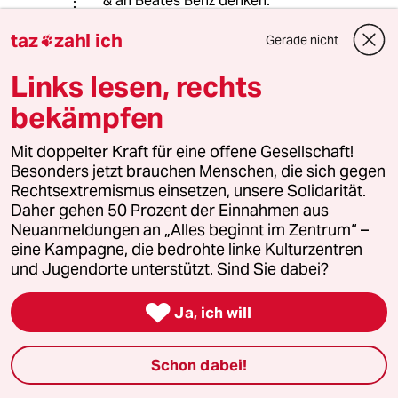
& an Beates Benz denken.
unterm--- sach mal so --
taz
zahl ich
Gerade nicht

Was dem einen das Bratkartoffel- ist
Links lesen, rechts
dem anderen das
Kochlöffelverhältnis.
bekämpfen
kurz - All des gibt´s für klein Geld
inne Kar&Pantoffelhandlung.
Mit doppelter Kraft für eine offene Gesellschaft!
Besonders jetzt brauchen Menschen, die sich gegen
Randgruppenjournalismus - wie Harry
Rechtsextremismus einsetzen, unsere Solidarität.
Rowohlt einst mal anmerkte.
Daher gehen 50 Prozent der Einnahmen aus
Neuanmeldungen an „Alles beginnt im Zentrum“ –
eine Kampagne, die bedrohte linke Kulturzentren
88181 (Profil gelöscht)
8G
und Jugendorte unterstützt. Sind Sie dabei?
19.10.2019
,
18:29 Uhr

@Lowandorder:
Ja, ich will
Ich kannte mal einen, der mir
glaubhaft versicherte, dass die ihm
Schon dabei!
einzig mögliche Art Sex zu haben, die
Penetration des Auspuffes seines