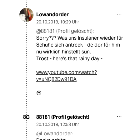
Lowandorder
20.10.2019
,
10:29 Uhr
@88181 (Profil gelöscht):
Sorry??? Was uns Insulaner wieder für
Schuhe sich antreck - de dor för him
nu wirklich hinstellt sün.
Trost - here‘s that rainy day -
www.youtube.com/watch?
v=uNQ82Dw91DA
😎
88181 (Profil gelöscht)
8G
20.10.2019
,
12:58 Uhr
@Lowandorder: