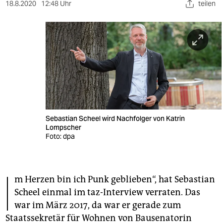
berlin
18.8.2020
12:48 Uhr
teilen
nord
wahrheit
verlag
verlag
veranstaltungen
Sebastian Scheel wird Nachfolger von Katrin
shop
Lompscher
Foto: dpa
fragen & hilfe
unterstützen
I
m Herzen bin ich Punk geblieben“, hat Sebastian
abo
Scheel einmal im taz-Interview verraten. Das
genossenschaft
war im März 2017, da war er gerade zum
Staatssekretär für Wohnen von Bausenatorin