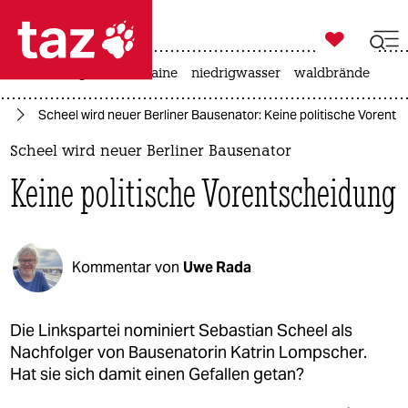

taz zahl ich
hitze
krieg in der ukraine
niedrigwasser
waldbrände

taz zahl ich
in
Scheel wird neuer Berliner Bausenator: Keine politische Vorent
taz zahl ich
Scheel wird neuer Berliner Bausenator
themen
Keine politische Vorentscheidung
politik
öko
Kommentar von
Uwe Rada
gesellschaft
kultur
Die Linkspartei nominiert Sebastian Scheel als
Nachfolger von Bausenatorin Katrin Lompscher.
sport
Hat sie sich damit einen Gefallen getan?