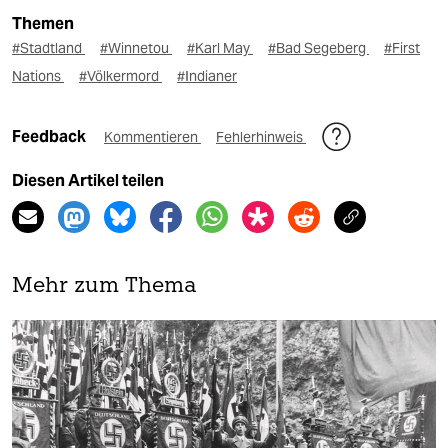
Themen
#Stadtland
#Winnetou
#Karl May
#Bad Segeberg
#First
Nations
#Völkermord
#Indianer
Feedback
Kommentieren
Fehlerhinweis
Diesen Artikel teilen
Mehr zum Thema