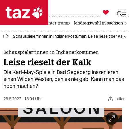

taz zahl ich
nahost-konflikt
usa unter trump
landtagswahl in sachsen-an

taz zahl ich
and
Schau­spie­le­r*in­nen in Indianerkostümen: Leise rieselt der Kalk
taz zahl ich
themen
Schau­spie­le­r*in­nen in Indianerkostümen
Leise rieselt der Kalk
politik
Die Karl-May-Spiele in Bad Segeberg inszenieren
öko
einen Wilden Westen, den es nie gab. Kann man das
noch machen?
gesellschaft
28.8.2022
18:04 Uhr
teilen
kultur
sport