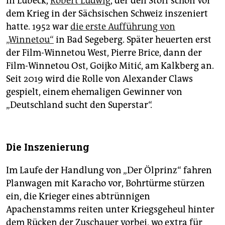
in Lübeck,
Robert Ludwig
, der den Stoff schon vor
dem Krieg in der Sächsischen Schweiz inszeniert
hatte. 1952 war
die erste Aufführung von
„Winnetou“
in Bad Segeberg. Später heuerten erst
der Film-Winnetou West, Pierre Brice, dann der
Film-Winnetou Ost, Goijko Mitić, am Kalkberg an.
Seit 2019 wird die Rolle von Alexander Claws
gespielt, einem ehemaligen Gewinner von
„Deutschland sucht den Superstar“.
Die Inszenierung
Im Laufe der Handlung von „Der Ölprinz“ fahren
Planwagen mit Karacho vor, Bohrtürme stürzen
ein, die Krieger eines abtrünnigen
Apachenstamms reiten unter Kriegsgeheul hinter
dem Rücken der Zuschauer vorbei, wo extra für