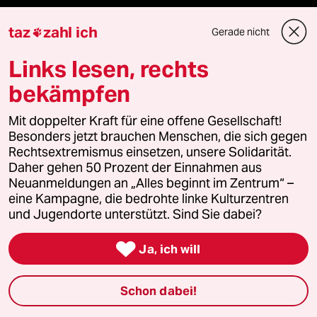
Demnächst
taz
zahl ich
Gerade nicht

Vor Ort
Links lesen, rechts
Live im Stream
bekämpfen
Mit doppelter Kraft für eine offene Gesellschaft!
Vergangene
Besonders jetzt brauchen Menschen, die sich gegen
Rechtsextremismus einsetzen, unsere Solidarität.
taz lab 2027
Daher gehen 50 Prozent der Einnahmen aus
Neuanmeldungen an „Alles beginnt im Zentrum“ –
eine Kampagne, die bedrohte linke Kulturzentren
und Jugendorte unterstützt. Sind Sie dabei?
Mehr taz Lesestoff

Ja, ich will
taz Blogs
Schon dabei!
taz FUTURZWEI