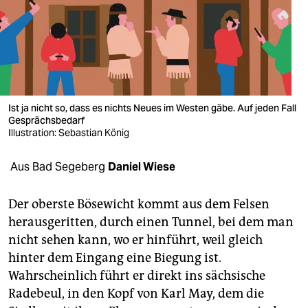
berlin
nord
wahrheit
verlag
Ist ja nicht so, dass es nichts Neues im Westen gäbe. Auf jeden Fall
verlag
Gesprächs­bedarf
Illustration: Sebastian König
veranstaltungen
Aus Bad Segeberg
Daniel Wiese
shop
fragen & hilfe
Der oberste Bösewicht kommt aus dem Felsen
herausgeritten, durch einen Tunnel, bei dem man
unterstützen
nicht sehen kann, wo er hinführt, weil gleich
abo
hinter dem Eingang eine Biegung ist.
Wahrscheinlich führt er direkt ins sächsische
genossenschaft
Radebeul, in den Kopf von Karl May, dem die