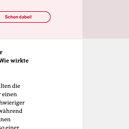
ifizierung
rn kann im
Schon dabei!
zu
s er das im
r
 Wie wirkte
lten die
r einen
hwieriger
 während
inen
so einer