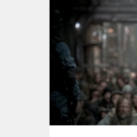
berlin
nord
wahrheit
verlag
verlag
veranstaltungen
shop
fragen & hilfe
unterstützen
abo
genossenschaft