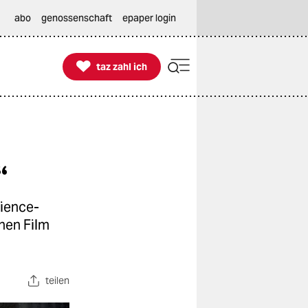
abo
genossenschaft
epaper login

taz zahl ich
taz zahl ich
“
cience-
hen Film
teilen