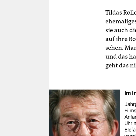
Tildas Roll
ehemaliges
sie auch d
auf ihre R
sehen. Man
und das ha
geht das ni
Im I
Jahr
Films
Anfan
Uhr n
Elef