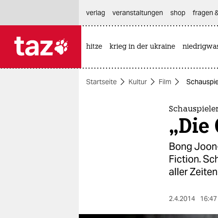
hautnavigation anspringen
hauptinhalt anspringen
footer anspringen
verlag
veranstaltungen
shop
fragen &
hitze
krieg in der ukraine
niedrigwa

taz zahl ich
taz zahl ich
Startseite
Kultur
Film
Schauspie
themen
politik
Schauspieler
„Die
öko
Bong Joon-
gesellschaft
Fiction. Sc
aller Zeiten
kultur
sport
2.4.2014
16:47