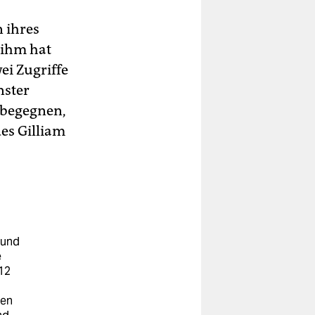
n ihres
 ihm hat
ei Zugriffe
nster
 begegnen,
es Gilliam
 und
e
12
len