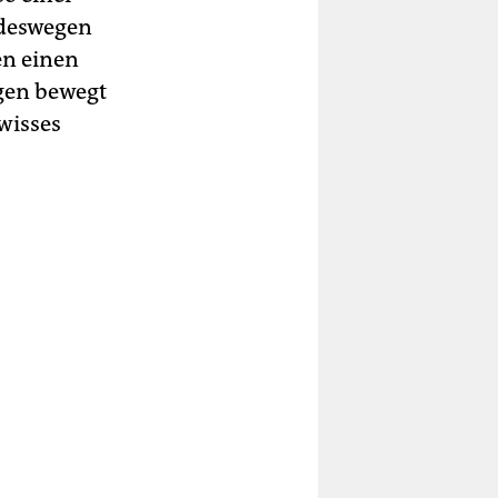
 deswegen
en einen
ngen bewegt
wisses