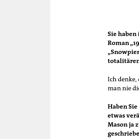
Sie haben
Roman „198
„Snowpierc
totalitäre
Ich denke, 
man nie die
Haben Sie 
etwas verä
Mason ja 
geschriebe