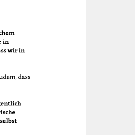
schem
e in
ss wir in
 zudem, dass
gentlich
rische
selbst