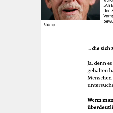
wurde
„An 
den S
Vampi
bewu
Bild: ap
…
die sich
Ja, denn es
gehalten h
Menschen e
untersuchen
Wenn man G
überdeutl