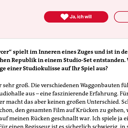
inte, war, dass durch diese Verengung eine Simpl
t. Das muss aber nicht vereinfachend sein, sonde

Ja, ich will
uch die Ideen des Buches verstärken, anstatt sie 
. Ich habe Bong Joon-ho aber immer vertraut, das
und seine Vision durchsetzen würde.
er“ spielt im Inneren eines Zuges und ist in de
hen Republik in einem Studio-Set entstanden.
nge einer Studiokulisse auf Ihr Spiel aus?
r sehr groß. Die verschiedenen Waggonbauten fül
udiohalle aus – eine faszinierende Erfahrung. Fü
er macht das aber keinen großen Unterschied. Sc
schon, den gesamten Film auf Krücken zu gehen,
auf meinen Rücken geschnallt war. Ich spiele ja e
Für einen Regisseur ist es sicherlich schwierig, in 