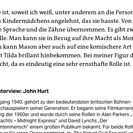
e ist, soweit ich weiß, unter anderem an die Perso
 Kindermädchens angelehnt, das sie hasste. Von
ie Sprache und die Zähne übernommen. Es gibt zw
olle: Man kann sie in Bezug auf ihre Macht als Mo
 kann Mason aber auch auf eine komischere Art
t Tilda brillant hinbekommen. Bei meiner Figur d
cht, da es eindeutig eine sehr ernsthafte Rolle ist.
nterview: John Hurt
gang 1940, gehört zu den bedeutendsten britischen Bühnen-
chauspielern seiner Generation. Er begann seine Filmkarrier
g der 1960er und wurde durch seine Rollen in Alan Parkers „
achts – Midnight Express“ und David Lynchs „Der
antenmensch“ einem großen Publikum bekannt. Für beide Rol