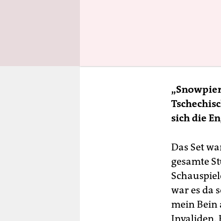
Was ich me
stattfinde
Gegenteil a
reduzieren
Blick hat 
„Snowpierc
Tschechisc
sich die E
Das Set wa
gesamte St
Schauspiel
war es da 
mein Bein 
Invaliden. 