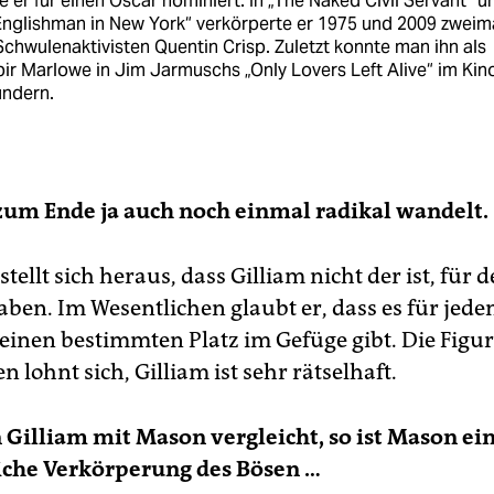
 er für einen Oscar nominiert. In „The Naked Civil Servant“ u
Englishman in New York“ verkörperte er 1975 und 2009 zweim
chwulenaktivisten Quentin Crisp. Zuletzt konnte man ihn als
r Marlowe in Jim Jarmuschs „Only Lovers Left Alive“ im Kin
ndern.
 zum Ende ja auch noch einmal radikal wandelt.
 stellt sich heraus, dass Gilliam nicht der ist, für 
aben. Im Wesentlichen glaubt er, dass es für jede
inen bestimmten Platz im Gefüge gibt. Die Figur
 lohnt sich, Gilliam ist sehr rätselhaft.
illiam mit Mason vergleicht, so ist Mason ei
iche Verkörperung des Bösen …