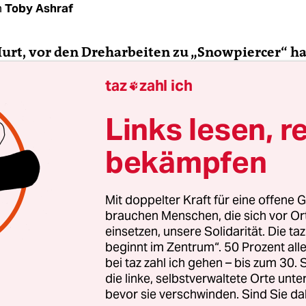
n
Toby Ashraf
Hurt, vor den Dreharbeiten zu „Snowpiercer“ h
chte der Comicvorlage als vereinfachend bezeic
taz
zahl ich

 hinzugefügt, Sie seien sich bei Regisseur Bon
r gewesen, dass er aus dem Stoff einen komple
Links lesen, r
ürde …
bekämpfen
Der Film bildet den Mikrokosmos einer Gesellsch
ftigung mit einem Mikrokosmos bedeutet automat
Mit doppelter Kraft für eine offene G
eschränken muss. Das betrifft nicht nur die Anza
brauchen Menschen, die sich vor O
ondern auch die Ereignisse und Erfahrungen der
einsetzen, unsere Solidarität. Die ta
beginnt im Zentrum“. 50 Prozent a
 Das ist bei dieser Geschichte wahrscheinlich so,
bei taz zahl ich gehen – bis zum 30
er bestimmte Bereiche der Menschheit sprechen
die linke, selbstverwaltete Orte unte
deen am besten in einem Mikrokosmos ausdrück
bevor sie verschwinden. Sind Sie da