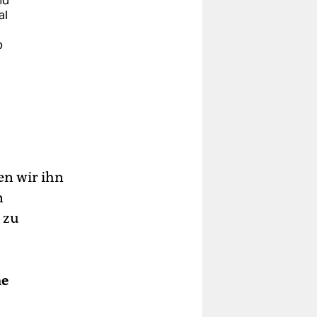
nd
al
o
den wir ihn
n
 zu
ne