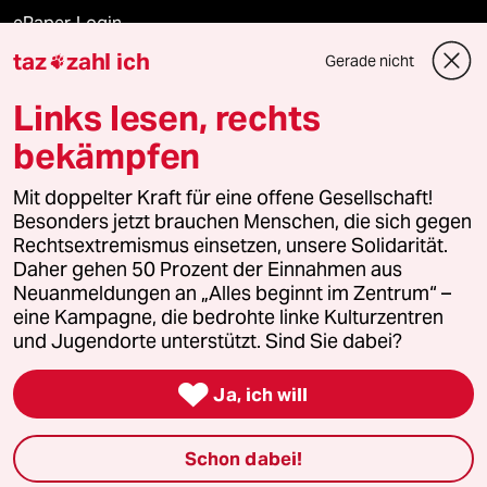
ePaper Login
taz
zahl ich
Gerade nicht

Downloads für Abonnierende
Links lesen, rechts
bekämpfen
© 2026 taz Verlags und Vertriebs GmbH
Alle Rechte vorbehalten. Bei rechtlichen Fragen oder für Genehmigungen
Mit doppelter Kraft für eine offene Gesellschaft!
wenden Sie sich bitte an
lizenzen@taz.de
Besonders jetzt brauchen Menschen, die sich gegen
Rechtsextremismus einsetzen, unsere Solidarität.
Daher gehen 50 Prozent der Einnahmen aus
Feedback
Redaktionsstatut
Kommune-Richtlinien
KI-
Neuanmeldungen an „Alles beginnt im Zentrum“ –
eine Kampagne, die bedrohte linke Kulturzentren
Leitlinie
Informant
Datenschutz
Impressum
AGB
und Jugendorte unterstützt. Sind Sie dabei?
Seitenwende
Einwilligungen widerrufen (Ads)

Ja, ich will
Schon dabei!