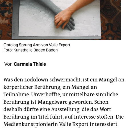
berlin
nord
wahrheit
verlag
Ontolog Sprung Arm von Valie Export
verlag
Foto: Kunsthalle Baden Baden
veranstaltungen
Von
Carmela Thiele
shop
Was den Lockdown schwermacht, ist ein Mangel an
fragen & hilfe
körperlicher Berührung, ein Mangel an
Teilnahme. Unverhoffte, unmittelbare sinnliche
unterstützen
Berührung ist Mangelware geworden. Schon
abo
deshalb dürfte eine Ausstellung, die das Wort
Berührung im Titel führt, auf Interesse stoßen. Die
genossenschaft
Medienkunstpionierin Valie Export interessiert