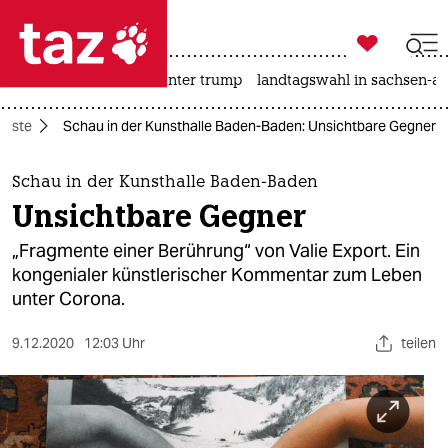

taz zahl ich
nahost-konflikt
usa unter trump
landtagswahl in sachsen-an

taz zahl ich
ünste
Schau in der Kunsthalle Baden-Baden: Unsichtbare Gegner
taz zahl ich
themen
Schau in der Kunsthalle Baden-Baden
Unsichtbare Gegner
politik
„Fragmente einer Berührung“ von Valie Export. Ein
öko
kongenialer künstlerischer Kommentar zum Leben
unter Corona.
gesellschaft
9.12.2020
12:03 Uhr
teilen
kultur
sport