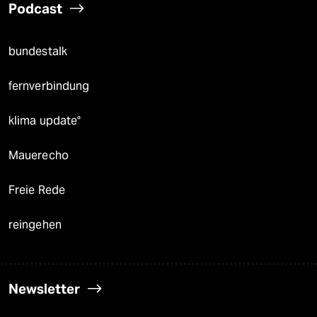
Podcast
bundestalk
fernverbindung
klima update°
Mauerecho
Freie Rede
reingehen
Newsletter