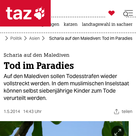

taz zahl ich
ceuta
hitze
bergsteigen
katzen
landtagswahl in sachsen-

taz zahl ich
te
Politik
Asien
Scharia auf den Malediven: Tod im Paradies
taz zahl ich
themen
Scharia auf den Malediven
Tod im Paradies
politik
Auf den Malediven sollen Todesstrafen wieder
öko
vollstreckt werden. In dem muslimischen Inselstaat
können selbst siebenjährige Kinder zum Tode
gesellschaft
verurteilt werden.
kultur
1.5.2014
14:43 Uhr
teilen
sport