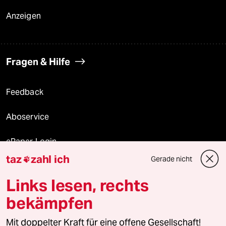
Anzeigen
Fragen & Hilfe
Feedback
Aboservice
ePaper Login
taz
zahl ich
Gerade nicht

Downloads für Abonnierende
Links lesen, rechts
bekämpfen
© 2026 taz Verlags und Vertriebs GmbH
Mit doppelter Kraft für eine offene Gesellschaft!
Alle Rechte vorbehalten. Bei rechtlichen Fragen oder für Genehmigungen