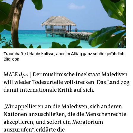
berlin
nord
wahrheit
verlag
verlag
Traumhafte Urlaubskulisse, aber im Alltag ganz schön gefährlich.
Bild: dpa
veranstaltungen
MALE
dpa
| Der muslimische Inselstaat Malediven
shop
will wieder Todesurteile vollstrecken. Das Land zog
fragen & hilfe
damit internationale Kritik auf sich.
unterstützen
„Wir appellieren an die Malediven, sich anderen
abo
Nationen anzuschließen, die die Menschenrechte
akzeptieren, und sofort ein Moratorium
genossenschaft
auszurufen“, erklärte die