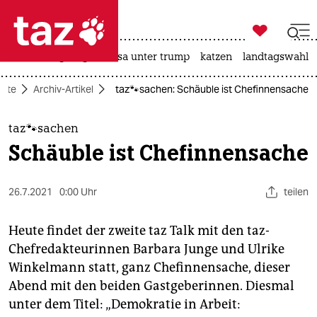

taz zahl ich
hitze
bergsteigen
usa unter trump
katzen
landtagswahl i

taz zahl ich
eite
Archiv-Artikel
taz🐾sachen: Schäuble ist Chefinnensache
taz zahl ich
themen
taz🐾sachen
Schäuble ist Chefinnensache
politik
öko
26.7.2021
0:00 Uhr
teilen
gesellschaft
Heute findet der zweite taz Talk mit den taz-
Chefredakteurinnen Barbara Junge und Ulrike
kultur
Winkelmann statt, ganz Chefinnensache, dieser
Abend mit den beiden Gastgeberinnen. Diesmal
sport
unter dem Titel: „Demokratie in Arbeit: