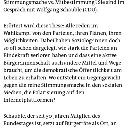
berlin
Stimmungsmache vs. Mitbestimmung“. Sie sind im
Gespräch mit Wolfgang Schäuble (CDU).
nord
wahrheit
Erörtert wird diese These: Alle reden im
Wahlkampf von den Parteien, ihren Plänen, ihren
verlag
Möglichkeiten. Dabei haben So­zio­lo­g:in­nen doch
so oft schon dargelegt, wie stark die Parteien an
verlag
Bindekraft verloren haben und dass eine aktive
veranstaltungen
Bür­ge­r:in­nen­schaft auch andere Mittel und Wege
braucht, um die demokratische Öffentlichkeit am
shop
Leben zu erhalten. Wo entsteht ein Gegengewicht
fragen & hilfe
gegen die reine Stimmungsmache in den sozialen
Medien, die Polarisierung auf den
unterstützen
Internetplattformen?
abo
Schäuble, der seit 50 Jahren Mitglied des
genossenschaft
Bundestages ist, setzt auf Bürgerräte als Ort, an