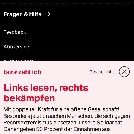
Fragen & Hilfe
Feedback
Aboservice
ePaper Login
taz
zahl ich
Gerade nicht

Downloads für Abonnierende
Links lesen, rechts
bekämpfen
© 2026 taz Verlags und Vertriebs GmbH
Mit doppelter Kraft für eine offene Gesellschaft!
Alle Rechte vorbehalten. Bei rechtlichen Fragen oder für Genehmigungen
wenden Sie sich bitte an
lizenzen@taz.de
Besonders jetzt brauchen Menschen, die sich gegen
Rechtsextremismus einsetzen, unsere Solidarität.
Daher gehen 50 Prozent der Einnahmen aus
Feedback
Redaktionsstatut
Kommune-Richtlinien
KI-