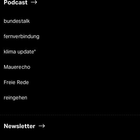
Podcast
bundestalk
fernverbindung
klima update°
Mauerecho
Freie Rede
reingehen
Newsletter