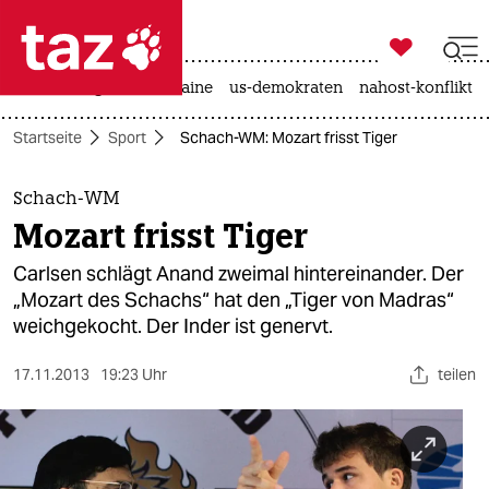

taz zahl ich
hitze
krieg in der ukraine
us-demokraten
nahost-konflikt

taz zahl ich
Startseite
Sport
Schach-WM: Mozart frisst Tiger
taz zahl ich
themen
Schach-WM
Mozart frisst Tiger
politik
Carlsen schlägt Anand zweimal hintereinander. Der
öko
„Mozart des Schachs“ hat den „Tiger von Madras“
weichgekocht. Der Inder ist genervt.
gesellschaft
17.11.2013
19:23 Uhr
teilen
kultur
sport