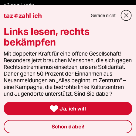
ePaper Login
taz
zahl ich
Gerade nicht

Downloads für Abonnierende
Links lesen, rechts
bekämpfen
© 2026 taz Verlags und Vertriebs GmbH
Alle Rechte vorbehalten. Bei rechtlichen Fragen oder für Genehmigungen
Mit doppelter Kraft für eine offene Gesellschaft!
wenden Sie sich bitte an
lizenzen@taz.de
Besonders jetzt brauchen Menschen, die sich gegen
Rechtsextremismus einsetzen, unsere Solidarität.
Daher gehen 50 Prozent der Einnahmen aus
Feedback
Redaktionsstatut
Kommune-Richtlinien
KI-
Neuanmeldungen an „Alles beginnt im Zentrum“ –
eine Kampagne, die bedrohte linke Kulturzentren
Leitlinie
Informant
Datenschutz
Impressum
AGB
und Jugendorte unterstützt. Sind Sie dabei?
Seitenwende
Einwilligungen widerrufen (Ads)

Ja, ich will
Schon dabei!