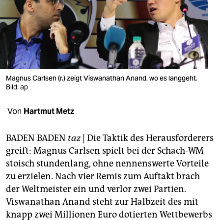
berlin
nord
wahrheit
verlag
Magnus Carlsen (r.) zeigt Viswanathan Anand, wo es langgeht.
verlag
Bild: ap
veranstaltungen
Von
Hartmut Metz
shop
BADEN BADEN
taz
| Die Taktik des Herausforderers
fragen & hilfe
greift: Magnus Carlsen spielt bei der Schach-WM
unterstützen
stoisch stundenlang, ohne nennenswerte Vorteile
zu erzielen. Nach vier Remis zum Auftakt brach
abo
der Weltmeister ein und verlor zwei Partien.
Viswanathan Anand steht zur Halbzeit des mit
genossenschaft
knapp zwei Millionen Euro dotierten Wettbewerbs