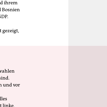
nd ihrem
d Bosnien
SDP.
t gezeigt,
wahlen
sind.
h und vor
lles
 linke,