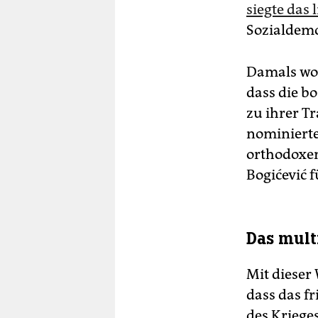
siegte das
Sozialdemo
Damals woll
dass die bo
zu ihrer Tr
nominierte
orthodoxe
Bogićević 
Das mult
Mit dieser
dass das f
des Kriege