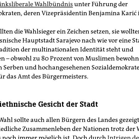
 linksliberale Wahlbündnis
unter Führung der
kraten, deren Vizepräsidentin Benjamina Karić i
ten die Wahlsieger ein Zeichen setzen, sie wollte
snische Hauptstadt Sarajevo nach wie vor eine Stad
adition der multinationalen Identität steht und
n – obwohl zu 80 Prozent von Muslimen bewohn
n Serben und hochangesehenen Sozialdemokrate
für das Amt des Bürgermeisters.
iethnische Gesicht der Stadt
 Wahl sollte auch allen Bürgern des Landes gezeig
riedliche Zusammenleben der Nationen trotz de
s noch immer möglich ist. Doch durch
Intrigen de