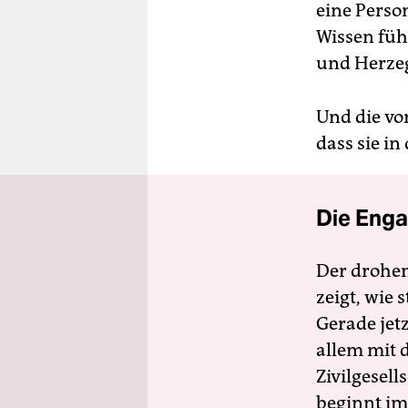
eine Perso
Wissen füh
und Herzeg
Und die vor
dass sie in
Die Enga
Der drohe
zeigt, wie
Gerade jet
allem mit d
Zivilgesell
beginnt im