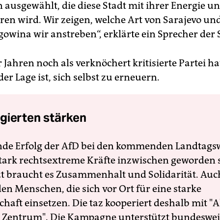
n ausgewählt, die diese Stadt mit ihrer Energie u
ren wird. Wir zeigen, welche Art von Sarajevo un
owina wir anstreben“, erklärte ein Sprecher der 
 Jahren noch als verknöchert kritisierte Partei ha
 der Lage ist, sich selbst zu erneuern.
gierten stärken
nde Erfolg der AfD bei den kommenden Landtags
 stark rechtsextreme Kräfte inzwischen geworden 
zt braucht es Zusammenhalt und Solidarität. Auc
en Menschen, die sich vor Ort für eine starke
schaft einsetzen. Die taz kooperiert deshalb mit "A
 Zentrum". Die Kampagne unterstützt bundesweit