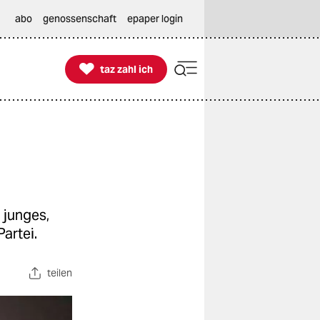
abo
genossenschaft
epaper login

taz zahl ich
taz zahl ich
 junges,
artei.
teilen