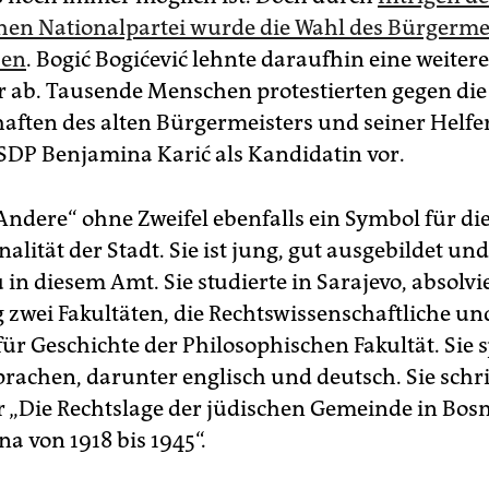
en Nationalpartei wurde die Wahl des Bürgerme
ben
. Bogić Bogićević lehnte daraufhin eine weitere
 ab. Tausende Menschen protestierten gegen die
ften des alten Bürgermeisters und seiner Helfe
 SDP Benjamina Karić als Kandidatin vor.
 „Andere“ ohne Zweifel ebenfalls ein Symbol für di
alität der Stadt. Sie ist jung, gut ausgebildet und
 in diesem Amt. Sie studierte in Sarajevo, absolvi
g zwei Fakultäten, die Rechtswissenschaftliche un
ür Geschichte der Philosophischen Fakultät. Sie s
rachen, darunter englisch und deutsch. Sie schri
r „Die Rechtslage der jüdischen Gemeinde in Bos
a von 1918 bis 1945“.