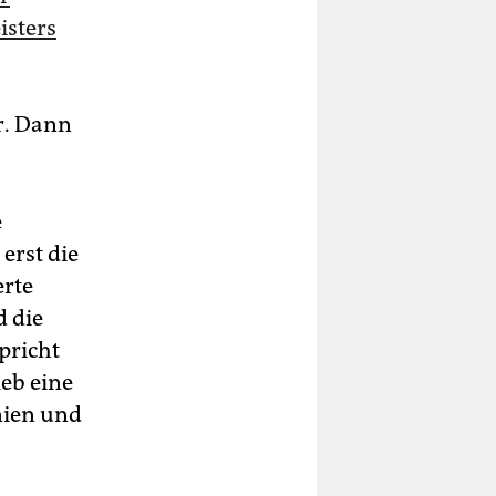
isters
r. Dann
e
 erst die
erte
d die
pricht
eb eine
nien und