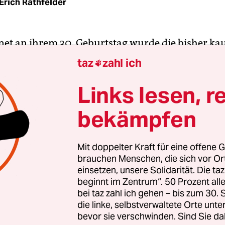
Erich Rathfelder
et an ihrem 30. Geburtstag wurde die bisher ka
keit bekannte Benjamina Karić völlig überrasche
taz
zahl ich

ermeisterin von Sarajevo gewählt. Das Votum im
mmig.
Links lesen, r
bekämpfen
ert ist, dass Benjamina Karić keinem der drei
iven Nationen“, also der Bosniaken, Kroaten oder 
ie hat sich zur
Gruppe der „Anderen“
bekannt. D
Mit doppelter Kraft für eine offene G
brauchen Menschen, die sich vor O
r, Menschen aus kleineren Minderheiten oder ge
einsetzen, unsere Solidarität. Die ta
ich nicht nationalistisch definieren wollen. Und d
beginnt im Zentrum“. 50 Prozent a
n und Herzegowina der Nachkriegszeit keine C
bei taz zahl ich gehen – bis zum 30
 so ein hohes Amt aufzusteigen, denn die Gremien
die linke, selbstverwaltete Orte unte
bevor sie verschwinden. Sind Sie da
n den drei Nationalparteien beherrscht.