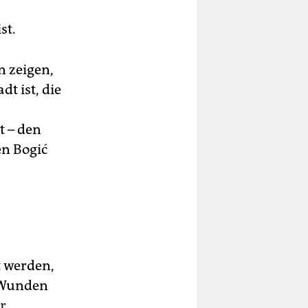
st.
n zeigen,
t ist, die
t – den
n Bogić
t werden,
r Wunden
r