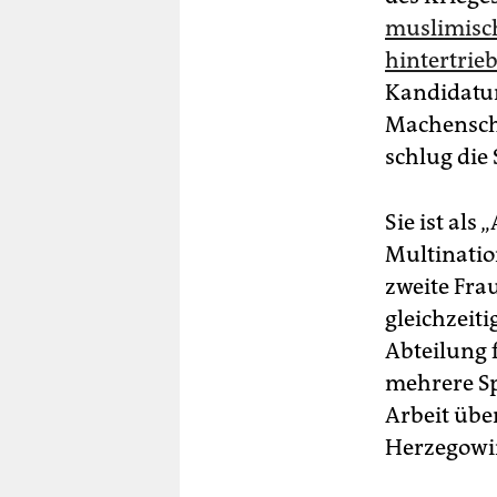
muslimisch
hintertrie
Kandidatur
Machenscha
schlug die
Sie ist als
Multination
zweite Frau
gleichzeiti
Abteilung f
mehrere Sp
Arbeit übe
Herzegowin