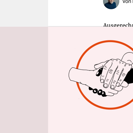
Von
epaper login
Ausgerechn
Öffentlich
neuen Bürg
war einsti
Bemerkensw
„konstitut
angehört, s
Freigeiste
Ehen, die s
dem Bosnie
hatten, in
zumeist vo