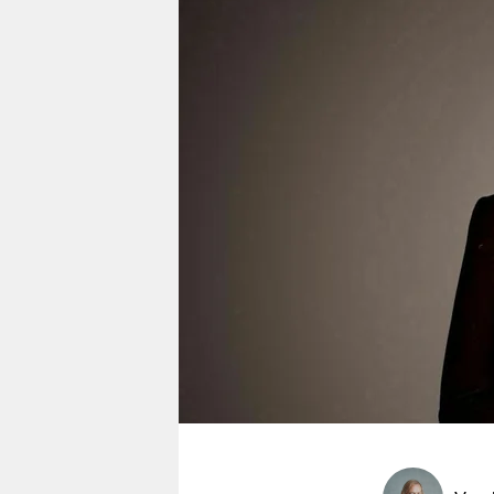
berlin
nord
wahrheit
verlag
verlag
veranstaltungen
shop
fragen & hilfe
unterstützen
abo
genossenschaft