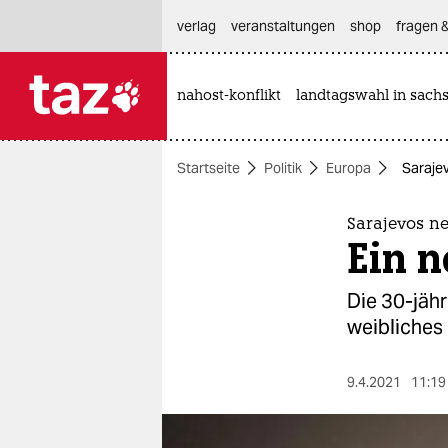
hautnavigation anspringen
hauptinhalt anspringen
footer anspringen
verlag
veranstaltungen
shop
fragen &
nahost-konflikt
landtagswahl in sach

taz zahl ich
taz zahl ich
Startseite
Politik
Europa
Sarajev
themen
politik
Sarajevos n
Ein n
öko
Die 30-jähr
gesellschaft
weibliches 
kultur
9.4.2021
11:19
sport