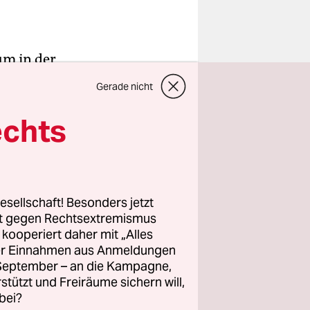
um in der
nd zur
Gerade nicht
 Stadtrat
echts
Serben
as sind
esellschaft! Besonders jetzt
rt gegen Rechtsextremismus
mischten
z kooperiert daher mit „Alles
ie bisher in
ller Einnahmen aus Anmeldungen
hancen
. September – an die Kampagne,
 sind
rstützt und Freiräume sichern will,
bei?