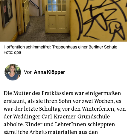
berlin
nord
wahrheit
verlag
Hoffentlich schimmelfrei: Treppenhaus einer Berliner Schule
verlag
Foto: dpa
veranstaltungen
Von
Anna Klöpper
shop
fragen & hilfe
Die Mutter des Erstklässlers war einigermaßen
unterstützen
erstaunt, als sie ihren Sohn vor zwei Wochen, es
war der letzte Schultag vor den Winterferien, von
abo
der Weddinger Carl-Kraemer-Grundschule
genossenschaft
abholte. Kinder und LehrerInnen schleppten
sämtliche Arbeitsmaterialien aus den