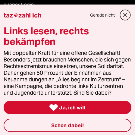
ePaper Login
taz
zahl ich
Gerade nicht

Downloads für Abonnierende
Links lesen, rechts
bekämpfen
© 2026 taz Verlags und Vertriebs GmbH
Alle Rechte vorbehalten. Bei rechtlichen Fragen oder für Genehmigungen
Mit doppelter Kraft für eine offene Gesellschaft!
wenden Sie sich bitte an
lizenzen@taz.de
Besonders jetzt brauchen Menschen, die sich gegen
Rechtsextremismus einsetzen, unsere Solidarität.
Daher gehen 50 Prozent der Einnahmen aus
Feedback
Redaktionsstatut
Kommune-Richtlinien
KI-
Neuanmeldungen an „Alles beginnt im Zentrum“ –
eine Kampagne, die bedrohte linke Kulturzentren
Leitlinie
Informant
Datenschutz
Impressum
AGB
und Jugendorte unterstützt. Sind Sie dabei?
Seitenwende
Einwilligungen widerrufen (Ads)

Ja, ich will
Schon dabei!