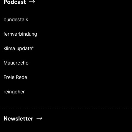
Podcast
bundestalk
fernverbindung
klima update°
Mauerecho
Freie Rede
reingehen
Newsletter