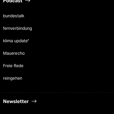
Podcast
bundestalk
fernverbindung
klima update°
Mauerecho
Freie Rede
reingehen
Newsletter