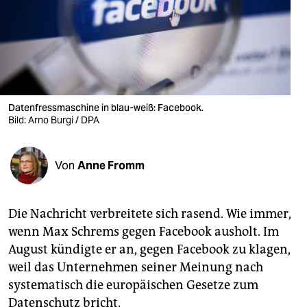
berlin
nord
wahrheit
verlag
Datenfressmaschine in blau-weiß: Facebook.
verlag
Bild: Arno Burgi / DPA
veranstaltungen
Von
Anne Fromm
shop
fragen & hilfe
Die Nachricht verbreitete sich rasend. Wie immer,
unterstützen
wenn Max Schrems gegen Facebook ausholt. Im
August kündigte er an, gegen Facebook zu klagen,
abo
weil das Unternehmen seiner Meinung nach
genossenschaft
systematisch die europäischen Gesetze zum
Datenschutz bricht.