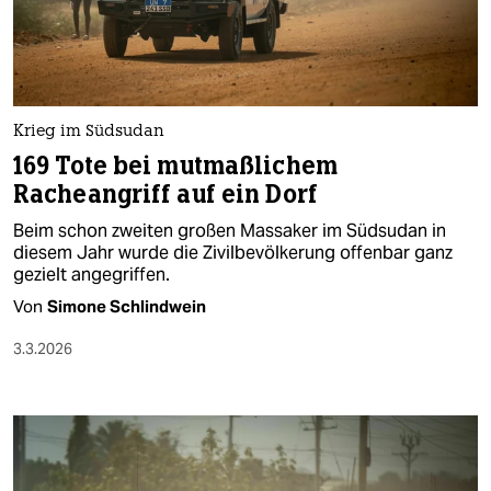
berlin
nord
wahrheit
Krieg im Südsudan
verlag
169 Tote bei mutmaßlichem
Racheangriff auf ein Dorf
verlag
Beim schon zweiten großen Massaker im Südsudan in
veranstaltungen
diesem Jahr wurde die Zivilbevölkerung offenbar ganz
gezielt angegriffen.
shop
Von
Simone Schlindwein
fragen & hilfe
3.3.2026
unterstützen
abo
genossenschaft