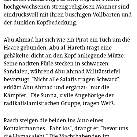
epaper login
hochgewachsenen streng religiösen Männer sind
eindrucksvoll mit ihren buschigen Vollbärten und
der dunklen Kopfbedeckung.
Abu Ahmad hat sich wie ein Pirat ein Tuch um die
Haare gebunden, Abu al-Hareth trägt eine
gehäkelte, dicht an den Kopf anliegende Mütze.
Seine nackten Füße stecken in schwarzen
Sandalen, während Abu Ahmad Militärstiefel
bevorzugt. "Nicht alle Salafis tragen Schwarz",
erklärt Abu Ahmad und ergänzt: "nur die
Kämpfer." Die Sunna, zivile Angehörige der
radikalislamistischen Gruppe, tragen Weiß.
Rasch steigen die beiden ins Auto eines
Kontaktmannes. "Fahr los", drängt er, "bevor uns
die Hamas sieht." Die Machthabenden im