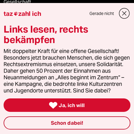
Gesellschaft
taz
zahl ich
Gerade nicht

Kultur
Links lesen, rechts
Sport
bekämpfen
Berlin
Mit doppelter Kraft für eine offene Gesellschaft!
Besonders jetzt brauchen Menschen, die sich gegen
Nord
Rechtsextremismus einsetzen, unsere Solidarität.
Daher gehen 50 Prozent der Einnahmen aus
Wahrheit
Neuanmeldungen an „Alles beginnt im Zentrum“ –
eine Kampagne, die bedrohte linke Kulturzentren
und Jugendorte unterstützt. Sind Sie dabei?
Themen

Ja, ich will
Iran-Krieg
Schon dabei!