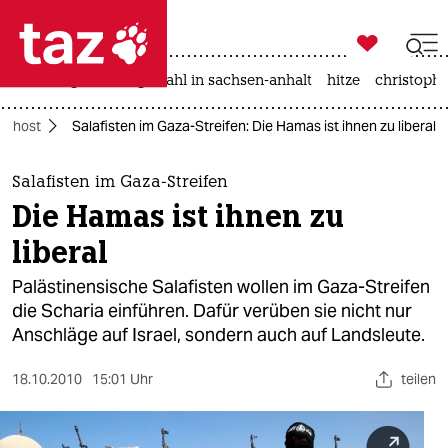

taz zahl ich
iran-krieg
landtagswahl in sachsen-anhalt
hitze
christophe

taz zahl ich
Nahost
Salafisten im Gaza-Streifen: Die Hamas ist ihnen zu liberal
taz zahl ich
themen
Salafisten im Gaza-Streifen
Die Hamas ist ihnen zu
politik
liberal
öko
Palästinensische Salafisten wollen im Gaza-Streifen
die Scharia einführen. Dafür verüben sie nicht nur
gesellschaft
Anschläge auf Israel, sondern auch auf Landsleute.
kultur
18.10.2010
15:01 Uhr
teilen
sport