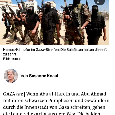
berlin
nord
wahrheit
verlag
verlag
Hamas-Kämpfer im Gaza-Streifen: Die Salafisten halten diese für
zu sanft
veranstaltungen
Bild: reuters
shop
fragen & hilfe
Von
Susanne Knaul
unterstützen
GAZA
taz
| Wenn Abu al-Hareth und Abu Ahmad
abo
mit ihren schwarzen Pumphosen und Gewändern
genossenschaft
durch die Innenstadt von Gaza schreiten, gehen
die Leute reflexartig aus dem Weg. Die beiden