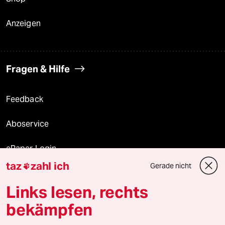
Anzeigen
Fragen & Hilfe
Feedback
Aboservice
ePaper Login
taz
zahl ich
Gerade nicht

Downloads für Abonnierende
Links lesen, rechts
bekämpfen
© 2026 taz Verlags und Vertriebs GmbH