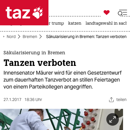

taz zahl ich
bergsteigen
usa unter trump
katzen
landtagswahl in sachs

taz zahl ich
Nord
Bremen
Säkularisierung in Bremen: Tanzen verboten
taz zahl ich
themen
Säkularisierung in Bremen
Tanzen verboten
politik
Innensenator Mäurer wird für einen Gesetzentwurf
öko
zum dauerhaften Tanzverbot an stillen Feiertagen
von einem Parteikollegen angegriffen.
gesellschaft
27.1.2017
18:36 Uhr
teilen
kultur
sport