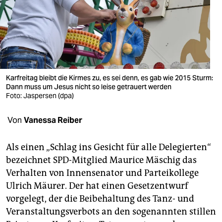
berlin
nord
wahrheit
verlag
Karfreitag bleibt die Kirmes zu, es sei denn, es gab wie 2015 Sturm:
verlag
Dann muss um Jesus nicht so leise getrauert werden
Foto: Jaspersen (dpa)
veranstaltungen
Von
Vanessa Reiber
shop
fragen & hilfe
Als einen „Schlag ins Gesicht für alle Delegierten“
bezeichnet SPD-Mitglied Maurice Mäschig das
unterstützen
Verhalten von Innensenator und Parteikollege
abo
Ulrich Mäurer. Der hat einen Gesetzentwurf
vorgelegt, der die Beibehaltung des Tanz- und
genossenschaft
Veranstaltungsverbots an den sogenannten stillen