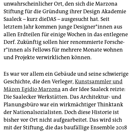
epaper login
unwahrscheinlicher Ort, den sich die Marzona
Stiftung für die Gründung ihrer Design Akademie
Saaleck – kurz dieDAS – ausgesucht hat. Seit
letztem Jahr kommen junge De­si­gner*­in­nen aus
allen Erdteilen für einige Wochen in das entlegene
Dorf. Zukünftig sollen hier renommierte For­sche­
r*in­nen als Fellows für mehrere Monate wohnen
und Projekte verwirklichen können.
Es war vor allem ein Gebäude und seine schwierige
Geschichte, die den Verleger,
Kunstsammler und
Mäzen Egidio Marzona
an der Idee Saaleck reizte:
Die Saalecker Werkstätten. Das Architektur- und
Planungsbüro war ein wirkmächtiger Thinktank
der Nationalsozialisten. Doch diese Historie ist
bisher vor Ort nicht aufgearbeitet. Das wird sich
mit der Stiftung, die das baufällige Ensemble 2018