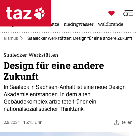

taz zahl ich
krieg in der ukraine
hitze
niedrigwasser
waldbrände

taz zahl ich
zialismus
Saalecker Werkstätten: Design für eine andere Zukunft
taz zahl ich
themen
Saalecker Werkstätten
Design für eine andere
politik
Zukunft
öko
In Saaleck in Sachsen-Anhalt ist eine neue Design
Akademie entstanden. In dem alten
gesellschaft
Gebäudekomplex arbeitete früher ein
nationalsozialistischer Thinktank.
kultur
sport
2.9.2021
15:15 Uhr
teilen