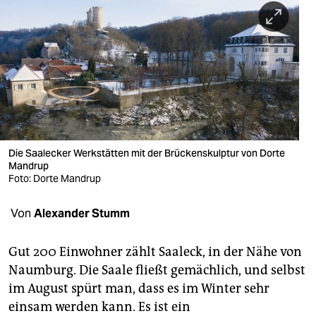
berlin
nord
wahrheit
verlag
verlag
veranstaltungen
Die Saalecker Werkstätten mit der Brückenskulptur von Dorte
Mandrup
shop
Foto: Dorte Mandrup
fragen & hilfe
Von
Alexander Stumm
unterstützen
Gut 200 Einwohner zählt Saal­eck, in der Nähe von
abo
Naumburg. Die Saale fließt gemächlich, und selbst
im August spürt man, dass es im Winter sehr
genossenschaft
einsam werden kann. Es ist ein