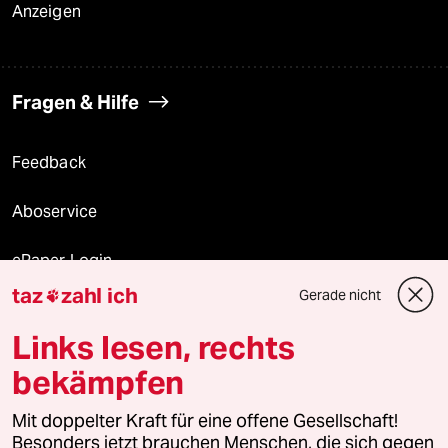
Anzeigen
Fragen & Hilfe
Feedback
Aboservice
ePaper Login
taz
zahl ich
Gerade nicht

Downloads für Abonnierende
Links lesen, rechts
bekämpfen
© 2026 taz Verlags und Vertriebs GmbH
Alle Rechte vorbehalten. Bei rechtlichen Fragen oder für Genehmigungen
Mit doppelter Kraft für eine offene Gesellschaft!
wenden Sie sich bitte an
lizenzen@taz.de
Besonders jetzt brauchen Menschen, die sich gegen