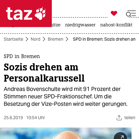

taz zahl ich
krieg in der ukraine
hitze
niedrigwasser
nahost-konflikt

taz zahl ich
Startseite
Nord
Bremen
SPD in Bremen: Sozis drehen am 
taz zahl ich
themen
SPD in Bremen
Sozis drehen am
politik
Personalkarussell
öko
Andreas Bovenschulte wird mit 91 Prozent der
Stimmen neuer SPD-Fraktionschef. Um die
gesellschaft
Besetzung der Vize-Posten wird weiter gerungen.
kultur
25.6.2019
10:54 Uhr
teilen
sport