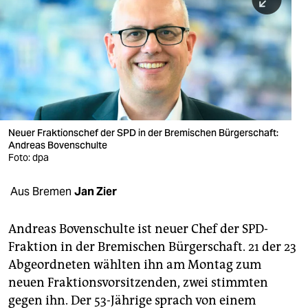
berlin
nord
wahrheit
verlag
verlag
Neuer Fraktionschef der SPD in der Bremischen Bürgerschaft:
Andreas Bovenschulte
veranstaltungen
Foto: dpa
shop
Aus Bremen
Jan Zier
fragen & hilfe
unterstützen
Andreas Bovenschulte ist neuer Chef der SPD-
Fraktion in der Bremischen Bürgerschaft. 21 der 23
abo
Abgeordneten wählten ihn am Montag zum
neuen Fraktionsvorsitzenden, zwei stimmten
genossenschaft
gegen ihn. Der 53-Jährige sprach von einem