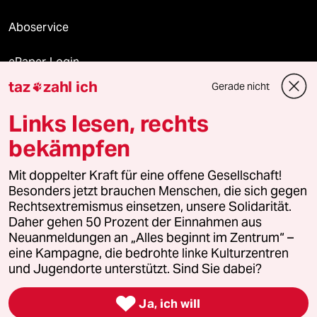
Aboservice
ePaper Login
taz
zahl ich
Gerade nicht

Downloads für Abonnierende
Links lesen, rechts
bekämpfen
© 2026 taz Verlags und Vertriebs GmbH
Alle Rechte vorbehalten. Bei rechtlichen Fragen oder für Genehmigungen
Mit doppelter Kraft für eine offene Gesellschaft!
wenden Sie sich bitte an
lizenzen@taz.de
Besonders jetzt brauchen Menschen, die sich gegen
Rechtsextremismus einsetzen, unsere Solidarität.
Daher gehen 50 Prozent der Einnahmen aus
Feedback
Redaktionsstatut
Kommune-Richtlinien
KI-
Neuanmeldungen an „Alles beginnt im Zentrum“ –
eine Kampagne, die bedrohte linke Kulturzentren
Leitlinie
Informant
Datenschutz
Impressum
AGB
und Jugendorte unterstützt. Sind Sie dabei?
Seitenwende
Einwilligungen widerrufen (Ads)

Ja, ich will