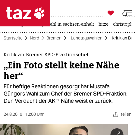

taz zahl ich
iran-krieg
landtagswahl in sachsen-anhalt
hitze
christophe

taz zahl ich
Startseite
Nord
Bremen
Landtagswahlen
Kritik an Br
taz zahl ich
themen
Kritik an Bremer SPD-Fraktionschef
„Ein Foto stellt keine Nähe
politik
her“
öko
Für heftige Reaktionen gesorgt hat Mustafa
Güngörs Wahl zum Chef der Bremer SPD-Fraktion:
gesellschaft
Den Verdacht der AKP-Nähe weist er zurück.
kultur
24.8.2019
12:00 Uhr
teilen
sport