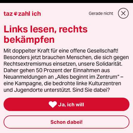
taz Blogs
taz
zahl ich
Gerade nicht

Links lesen, rechts
taz FUTURZWEI
bekämpfen
Le Monde diplomatique
Mit doppelter Kraft für eine offene Gesellschaft!
taz Archiv
Besonders jetzt brauchen Menschen, die sich gegen
Rechtsextremismus einsetzen, unsere Solidarität.
Daher gehen 50 Prozent der Einnahmen aus
Neuanmeldungen an „Alles beginnt im Zentrum“ –
Mehr taz Angebote
eine Kampagne, die bedrohte linke Kulturzentren
und Jugendorte unterstützt. Sind Sie dabei?
Reisen

Ja, ich will
Kantine
Schon dabei!
Shop