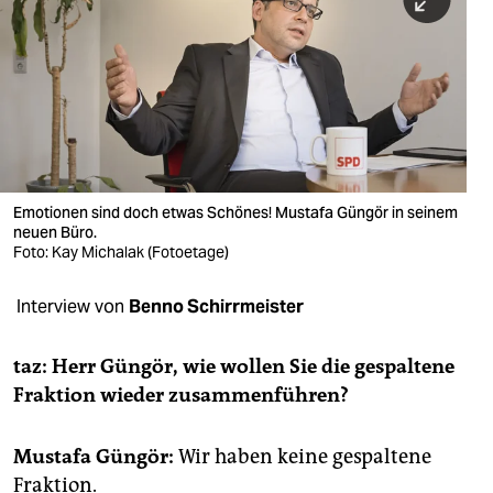
berlin
nord
wahrheit
verlag
verlag
Emotionen sind doch etwas Schönes! Mustafa Güngör in seinem
neuen Büro.
veranstaltungen
Foto: Kay Michalak (Fotoetage)
shop
Interview von
Benno Schirrmeister
fragen & hilfe
unterstützen
taz: Herr Güngör, wie wollen Sie die gespaltene
Fraktion wieder zusammenführen?
abo
genossenschaft
Mustafa Güngör:
Wir haben keine gespaltene
Fraktion.