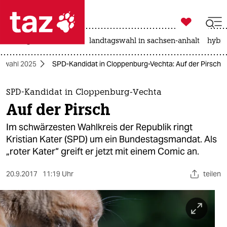

taz zahl ich
niedrigwasser
rente
landtagswahl in sachsen-anhalt
hybri

taz zahl ich
swahl 2025
SPD-Kandidat in Cloppenburg-Vechta: Auf der Pirsch
taz zahl ich
themen
SPD-Kandidat in Cloppenburg-Vechta
Auf der Pirsch
politik
Im schwärzesten Wahlkreis der Republik ringt
öko
Kristian Kater (SPD) um ein Bundestagsmandat. Als
„roter Kater“ greift er jetzt mit einem Comic an.
gesellschaft
20.9.2017
11:19 Uhr
teilen
kultur
sport