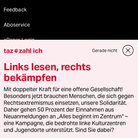
Feedback
Aboservice
ePaper Login
taz
zahl ich
Gerade nicht

Downloads für Abonnierende
Links lesen, rechts
bekämpfen
© 2026 taz Verlags und Vertriebs GmbH
Alle Rechte vorbehalten. Bei rechtlichen Fragen oder für Genehmigungen
Mit doppelter Kraft für eine offene Gesellschaft!
wenden Sie sich bitte an
lizenzen@taz.de
Besonders jetzt brauchen Menschen, die sich gegen
Rechtsextremismus einsetzen, unsere Solidarität.
Daher gehen 50 Prozent der Einnahmen aus
Feedback
Redaktionsstatut
Kommune-Richtlinien
KI-
Neuanmeldungen an „Alles beginnt im Zentrum“ –
eine Kampagne, die bedrohte linke Kulturzentren
Leitlinie
Informant
Datenschutz
Impressum
AGB
und Jugendorte unterstützt. Sind Sie dabei?