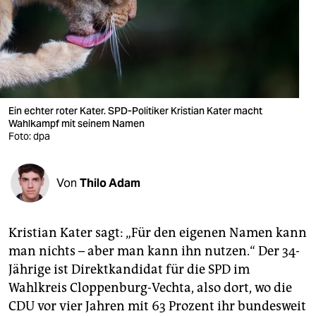
berlin
nord
wahrheit
verlag
Ein echter roter Kater. SPD-Politiker Kristian Kater macht
verlag
Wahlkampf mit seinem Namen
Foto: dpa
veranstaltungen
shop
Von
Thilo Adam
fragen & hilfe
Kristian Kater sagt: „Für den eigenen Namen kann
unterstützen
man nichts – aber man kann ihn nutzen.“ Der 34-
abo
Jährige ist Direktkandidat für die SPD im
Wahlkreis Cloppenburg-Vechta, also dort, wo die
genossenschaft
CDU vor vier Jahren mit 63 Prozent ihr bundesweit