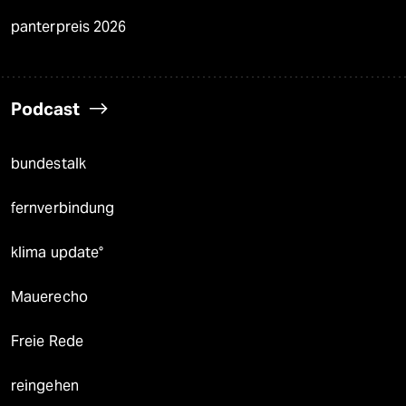
panterpreis 2026
Podcast
bundestalk
fernverbindung
klima update°
Mauerecho
Freie Rede
reingehen