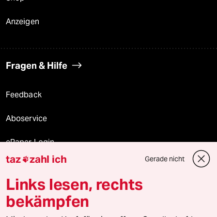
Anzeigen
Fragen & Hilfe
Feedback
Aboservice
ePaper Login
taz
zahl ich
Gerade nicht

Downloads für Abonnierende
Links lesen, rechts
bekämpfen
© 2026 taz Verlags und Vertriebs GmbH