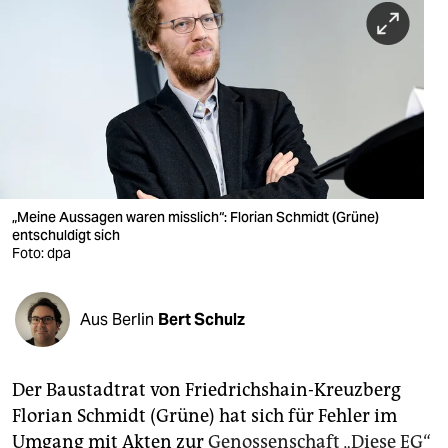
berlin
nord
wahrheit
verlag
verlag
veranstaltungen
„Meine Aussagen waren misslich“: Florian Schmidt (Grüne)
entschuldigt sich
shop
Foto: dpa
fragen & hilfe
Aus Berlin
Bert Schulz
unterstützen
abo
Der Baustadtrat von Friedrichshain-Kreuzberg
genossenschaft
Florian Schmidt (Grüne) hat sich für Fehler im
Umgang mit Akten zur
Genossenschaft „Diese EG“