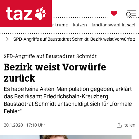

taz zahl ich
bergsteigen
usa unter trump
katzen
landtagswahl in sachs

taz zahl ich
in
SPD-Angriffe auf Baustadtrat Schmidt: Bezirk weist Vorwürfe zu
taz zahl ich
themen
SPD-Angriffe auf Baustadtrat Schmidt
Bezirk weist Vorwürfe
politik
zurück
öko
Es habe keine Akten-Manipulation gegeben, erklärt
das Bezirksamt Friedrichshain-Kreuzberg.
gesellschaft
Baustadtrat Schmidt entschuldigt sich für „formale
Fehler“.
kultur
sport
20.1.2020
17:10 Uhr
teilen